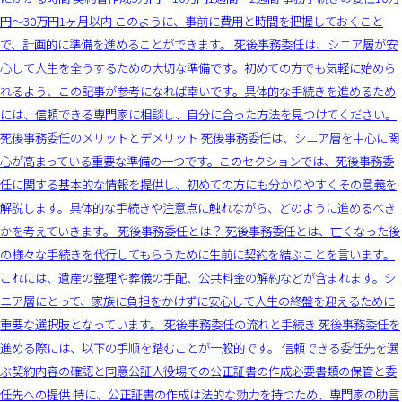
円～30万円1ヶ月以内 このように、事前に費用と時間を把握しておくこと
で、計画的に準備を進めることができます。 死後事務委任は、シニア層が安
心して人生を全うするための大切な準備です。初めての方でも気軽に始めら
れるよう、この記事が参考になれば幸いです。具体的な手続きを進めるため
には、信頼できる専門家に相談し、自分に合った方法を見つけてください。
死後事務委任のメリットとデメリット 死後事務委任は、シニア層を中心に関
心が高まっている重要な準備の一つです。このセクションでは、死後事務委
任に関する基本的な情報を提供し、初めての方にも分かりやすくその意義を
解説します。具体的な手続きや注意点に触れながら、どのように進めるべき
かを考えていきます。 死後事務委任とは？ 死後事務委任とは、亡くなった後
の様々な手続きを代行してもらうために生前に契約を結ぶことを言います。
これには、遺産の整理や葬儀の手配、公共料金の解約などが含まれます。シ
ニア層にとって、家族に負担をかけずに安心して人生の終盤を迎えるために
重要な選択肢となっています。 死後事務委任の流れと手続き 死後事務委任を
進める際には、以下の手順を踏むことが一般的です。 信頼できる委任先を選
ぶ契約内容の確認と同意公証人役場での公正証書の作成必要書類の保管と委
任先への提供 特に、公正証書の作成は法的な効力を持つため、専門家の助言