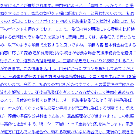
を受けることが推奨されます。専門家によると、「事前にしっかりとした準
備をすることで、家族の負担を大幅に軽減できる」と言われています。 初め
ての方が知っておくべきポイント 初めて死後事務委任を検討する際には、以
下のポイントを押さえておきましょう。 委任内容を明確にする費用を比較検
討する信頼性の高い委任先を選ぶ 特に費用に関しては、各委任先で異なるた
め、以下のような項目で比較すると良いですね。 項目内容 基本料金委任する
内容に応じて変動 追加費用特別な手続きが必要な場合 死後事務委任を適切に
行うことで、遺族の負担を軽減し、生前の意思をしっかりと反映させること
ができます。この情報を活用し、自分に合ったプランを検討してみてくださ
い。 死後事務委任の手続き方法 死後事務委任は、シニア層を中心に注目を集
めています。今回は、初めての方にも分かりやすく、その重要性や手続きの
流れを解説します。死後事務委任を考えている方が安心して準備を進められ
るよう、具体的な情報をお届けします。 死後事務委任とは？ 死後事務委任
は、本人が亡くなった後に必要な手続きを第三者に委任する制度です。例え
ば、葬儀の準備や公共料金の支払い、遺品整理などが含まれます。この制度
は高齢化社会の中で、特にシニア層にとって重要な役割を果たします。家族
が遠方に住んでいる場合や、頼れる親族がいない場合でも、死後の手続きを