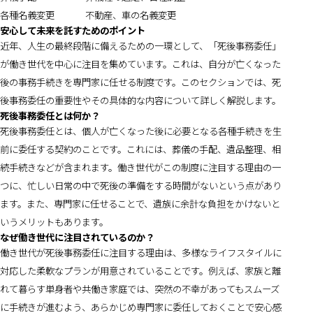
各種名義変更
不動産、車の名義変更
安心して未来を託すためのポイント
近年、人生の最終段階に備えるための一環として、「死後事務委任」
が働き世代を中心に注目を集めています。これは、自分が亡くなった
後の事務手続きを専門家に任せる制度です。このセクションでは、死
後事務委任の重要性やその具体的な内容について詳しく解説します。
死後事務委任とは何か？
死後事務委任とは、個人が亡くなった後に必要となる各種手続きを生
前に委任する契約のことです。これには、葬儀の手配、遺品整理、相
続手続きなどが含まれます。働き世代がこの制度に注目する理由の一
つに、忙しい日常の中で死後の準備をする時間がないという点があり
ます。また、専門家に任せることで、遺族に余計な負担をかけないと
いうメリットもあります。
なぜ働き世代に注目されているのか？
働き世代が死後事務委任に注目する理由は、多様なライフスタイルに
対応した柔軟なプランが用意されていることです。例えば、家族と離
れて暮らす単身者や共働き家庭では、突然の不幸があってもスムーズ
に手続きが進むよう、あらかじめ専門家に委任しておくことで安心感