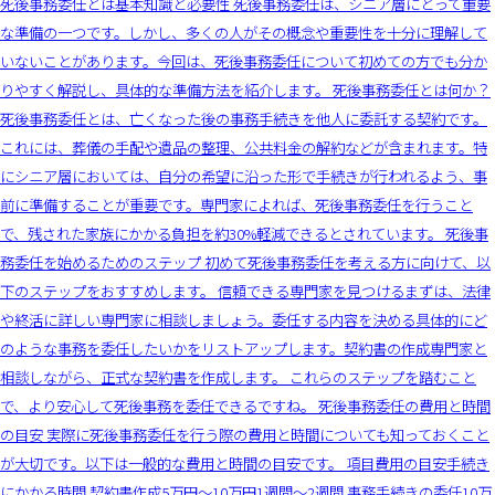
死後事務委任とは基本知識と必要性 死後事務委任は、シニア層にとって重要
な準備の一つです。しかし、多くの人がその概念や重要性を十分に理解して
いないことがあります。今回は、死後事務委任について初めての方でも分か
りやすく解説し、具体的な準備方法を紹介します。 死後事務委任とは何か？
死後事務委任とは、亡くなった後の事務手続きを他人に委託する契約です。
これには、葬儀の手配や遺品の整理、公共料金の解約などが含まれます。特
にシニア層においては、自分の希望に沿った形で手続きが行われるよう、事
前に準備することが重要です。専門家によれば、死後事務委任を行うこと
で、残された家族にかかる負担を約30%軽減できるとされています。 死後事
務委任を始めるためのステップ 初めて死後事務委任を考える方に向けて、以
下のステップをおすすめします。 信頼できる専門家を見つけるまずは、法律
や終活に詳しい専門家に相談しましょう。委任する内容を決める具体的にど
のような事務を委任したいかをリストアップします。契約書の作成専門家と
相談しながら、正式な契約書を作成します。 これらのステップを踏むこと
で、より安心して死後事務を委任できるですね。 死後事務委任の費用と時間
の目安 実際に死後事務委任を行う際の費用と時間についても知っておくこと
が大切です。以下は一般的な費用と時間の目安です。 項目費用の目安手続き
にかかる時間 契約書作成5万円～10万円1週間～2週間 事務手続きの委任10万