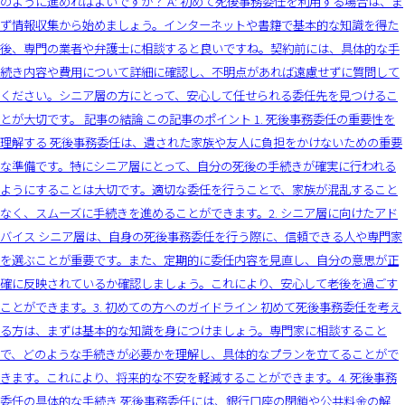
のように進めればよいですか？ A: 初めて死後事務委任を利用する場合は、ま
ず情報収集から始めましょう。インターネットや書籍で基本的な知識を得た
後、専門の業者や弁護士に相談すると良いですね。契約前には、具体的な手
続き内容や費用について詳細に確認し、不明点があれば遠慮せずに質問して
ください。シニア層の方にとって、安心して任せられる委任先を見つけるこ
とが大切です。 記事の結論 この記事のポイント 1. 死後事務委任の重要性を
理解する 死後事務委任は、遺された家族や友人に負担をかけないための重要
な準備です。特にシニア層にとって、自分の死後の手続きが確実に行われる
ようにすることは大切です。適切な委任を行うことで、家族が混乱すること
なく、スムーズに手続きを進めることができます。2. シニア層に向けたアド
バイス シニア層は、自身の死後事務委任を行う際に、信頼できる人や専門家
を選ぶことが重要です。また、定期的に委任内容を見直し、自分の意思が正
確に反映されているか確認しましょう。これにより、安心して老後を過ごす
ことができます。3. 初めての方へのガイドライン 初めて死後事務委任を考え
る方は、まずは基本的な知識を身につけましょう。専門家に相談すること
で、どのような手続きが必要かを理解し、具体的なプランを立てることがで
きます。これにより、将来的な不安を軽減することができます。4. 死後事務
委任の具体的な手続き 死後事務委任には、銀行口座の閉鎖や公共料金の解