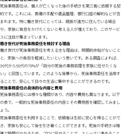
死後事務委任は、個人が亡くなった後の手続きを第三者に依頼する契
約です。これには、葬儀の手配や遺品整理、銀行口座の解約などが含
まれます。特に働き世代にとっては、親族が遠方に住んでいる場合
や、家族に負担をかけたくないと考える人が増えており、このサービ
スに注目が集まっています。
働き世代が死後事務委任を検討する理由
働き世代が死後事務委任を考える主な理由は、時間的余裕がないこと
と、家族への負担を軽減したいという思いです。ある調査によれば、
30代から50代の70%が「自分の死後の事務処理を家族に任せたくな
い」と回答しています。このような背景から、死後事務委任を活用す
ることで、安心して日々の生活に集中することができるのです。
死後事務委任の具体的な内容と費用
死後事務委任には様々な種類があり、内容や費用も異なります。以下
の表で、一般的な死後事務委任の内容とその費用感を確認してみまし
ょう。
死後事務委任を利用することで、依頼者は生前に安心を得ることがで
き、家族も安心して後を引き継ぐことができます。死後の手続きは複
雑で時間がかかるため、プロに任せることで、スムーズに進めること