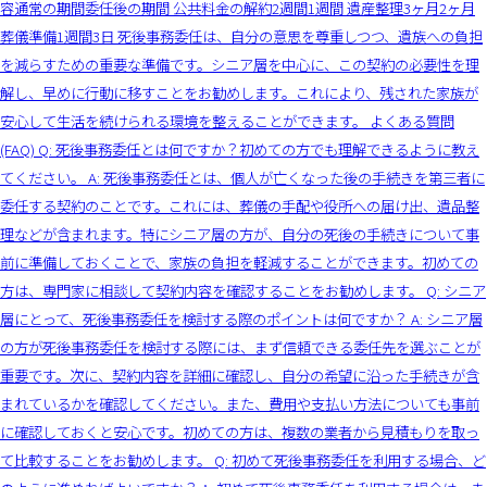
容通常の期間委任後の期間 公共料金の解約2週間1週間 遺産整理3ヶ月2ヶ月
葬儀準備1週間3日 死後事務委任は、自分の意思を尊重しつつ、遺族への負担
を減らすための重要な準備です。シニア層を中心に、この契約の必要性を理
解し、早めに行動に移すことをお勧めします。これにより、残された家族が
安心して生活を続けられる環境を整えることができます。 よくある質問
(FAQ) Q: 死後事務委任とは何ですか？初めての方でも理解できるように教え
てください。 A: 死後事務委任とは、個人が亡くなった後の手続きを第三者に
委任する契約のことです。これには、葬儀の手配や役所への届け出、遺品整
理などが含まれます。特にシニア層の方が、自分の死後の手続きについて事
前に準備しておくことで、家族の負担を軽減することができます。初めての
方は、専門家に相談して契約内容を確認することをお勧めします。 Q: シニア
層にとって、死後事務委任を検討する際のポイントは何ですか？ A: シニア層
の方が死後事務委任を検討する際には、まず信頼できる委任先を選ぶことが
重要です。次に、契約内容を詳細に確認し、自分の希望に沿った手続きが含
まれているかを確認してください。また、費用や支払い方法についても事前
に確認しておくと安心です。初めての方は、複数の業者から見積もりを取っ
て比較することをお勧めします。 Q: 初めて死後事務委任を利用する場合、ど