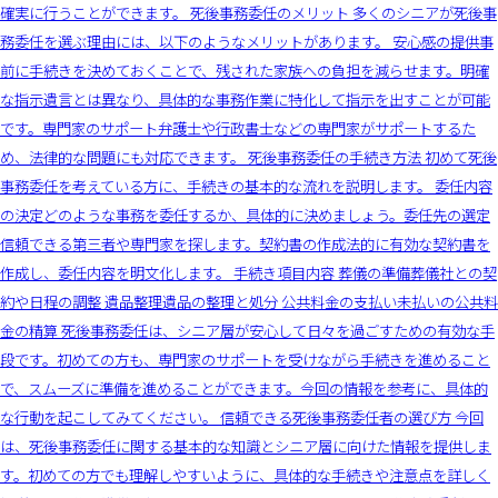
確実に行うことができます。 死後事務委任のメリット 多くのシニアが死後事
務委任を選ぶ理由には、以下のようなメリットがあります。 安心感の提供事
前に手続きを決めておくことで、残された家族への負担を減らせます。明確
な指示遺言とは異なり、具体的な事務作業に特化して指示を出すことが可能
です。専門家のサポート弁護士や行政書士などの専門家がサポートするた
め、法律的な問題にも対応できます。 死後事務委任の手続き方法 初めて死後
事務委任を考えている方に、手続きの基本的な流れを説明します。 委任内容
の決定どのような事務を委任するか、具体的に決めましょう。委任先の選定
信頼できる第三者や専門家を探します。契約書の作成法的に有効な契約書を
作成し、委任内容を明文化します。 手続き項目内容 葬儀の準備葬儀社との契
約や日程の調整 遺品整理遺品の整理と処分 公共料金の支払い未払いの公共料
金の精算 死後事務委任は、シニア層が安心して日々を過ごすための有効な手
段です。初めての方も、専門家のサポートを受けながら手続きを進めること
で、スムーズに準備を進めることができます。今回の情報を参考に、具体的
な行動を起こしてみてください。 信頼できる死後事務委任者の選び方 今回
は、死後事務委任に関する基本的な知識とシニア層に向けた情報を提供しま
す。初めての方でも理解しやすいように、具体的な手続きや注意点を詳しく