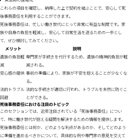
これらの項目を確認し、納得した上で契約を結ぶことで、安心して死
後事務委任を利用することができます。
死後事務委任は、忙しい働き世代にとって非常に有益な制度です。家
族や自身の負担を軽減し、安心して日常生活を送るための一歩とし
て、ぜひ検討してみてください。
メリット
説明
遺族の負担軽
専門家が手続きを代行するため、遺族の精神的負担が軽
減
減される。
安心感の提供
事前の準備により、家族が不安を抱えることが少なくな
る。
法的トラブル
法的な手続きが適切に行われ、トラブルを未然に防ぐこ
回避
とができる。
死後事務委任における注目のトピック
このセクションでは、近年注目されている「死後事務委任」につい
て、特に働き世代が抱える疑問を解決するための情報を提供します。
死後事務委任とは何か、どのような利点があるのか、そしてどのよう
に準備を進めるべきかについて、具体的な例や専門家の意見を交えて