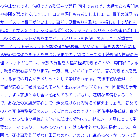
の停止などです。信頼できる委任先の選択: 可能であれば、実績のある専門家
や機関を選ぶと安心です。口コミや評判も参考にしましょう。費用の確認: 各
サービスには費用が伴います。事前に見積もりを取り、納得した上で契約を
結ぶことが大切です。 死後事務委任のメリットとデメリット 死後事務委任に
は多くのメリットがありますが、デメリットも理解しておくことが重要で
す。 メリットデメリット 家族の負担軽減費用がかかる 手続きの専門家によ
る安心感信頼できる人を見つけるまでの時間 スムーズな手続き個人情報の管
理 メリットとしては、家族の負担を大幅に軽減できることや、専門家による
手続きの安心感があります。一方、費用がかかることや、信頼できる人を見
つけるまでの時間がデメリットとして挙げられます。 死後事務委任は、シニ
ア層が安心して老後を迎えるための重要なステップです。今回の情報を参考
に、まずは家族と話し合いを始めてみてください。適切な準備をすること
で、あなたの遺族が安心して生活を続けられる環境を整えましょう。 初めて
の方へ死後事務委任をスムーズに進めるためのガイド 死後事務委任は、自分
が亡くなった後の手続きを他者に任せる契約です。特にシニア層にとって重
要なテーマであり、「初めての方へ」向けて基本的な知識を提供します。今
回は、死後事務委任がなぜ重要なのか、どのように進めるべきかについて詳