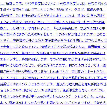
しく解説します。 死後事務委任とは何か？ 死後事務委任とは、死後の様々な
手続きや事務を生前に指定した人に任せる契約です。例えば、葬儀の準備、
遺産整理、公共料金の解約などが含まれます。これは、遺族の負担を軽減す
るための重要な手段です。特に、シニア層にとっては、残された家族への配
慮として有効です。専門家によると、「死後事務委任は、家族が直面する手
続きを円滑に進めるための準備として、早めの契約が推奨されます」とのこ
とです。 死後事務委任の進め方 死後事務委任を進める際は、以下のステップ
を参考にすると良いですね。 信頼できる人を選ぶ親族や友人、専門業者に依
頼することが一般的です。契約内容を明確にする具体的な手続きや希望をリ
ストアップし、事前に確認します。専門家に相談する法律や手続きに詳しい
専門家に相談することで、不安を解消できます。 初めての方にとっては、法
律用語や手続きが難解に感じるかもしれませんが、専門家のサポートを受け
ることでスムーズに進めることができます。 死後事務委任のメリット 死後事
務委任には多くのメリットがあります。 遺族の心理的負担を軽減手続きの迅
速化トラブルの回避 例えば、ある調査では、死後事務委任を行ったことで、
手続きにかかる時間が平均30%短縮されたというデータもあります。これに
より、遺族は安心して故人を偲ぶ時間を持つことができるですね。 手続き内