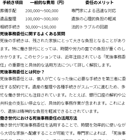
手続き項目
一般的な費用（円）
委任のメリット
葬儀手配
200,000〜500,000
専門家による迅速な対応
遺品整理
100,000〜300,000
遺族の心理的負担の軽減
相続手続き
50,000〜150,000
法的トラブルの回避
死後事務委任に関するよくある質問
死後の手続きは、残された家族にとって大きな負担となることがあり
ます。特に働き世代にとっては、時間や労力の面での負担が重くのし
かかります。このセクションでは、近年注目されている「死後事務委
任」の重要性と具体的な活用方法について詳しく解説します。
死後事務委任とは何か？
死後事務委任とは、個人が亡くなった後に必要な手続きを第三者に委
任する契約です。遺産の整理や各種手続きがスムーズに進むため、多
忙な働き世代にも注目されています。たとえば、銀行口座の解約や公
共料金の支払い停止など、具体的な事務作業が含まれます。これによ
り、遺族は精神的な負担を軽減できるとされています。
働き世代における死後事務委任の活用方法
働き世代が死後事務委任を活用することで、時間を効率的に使いなが
ら大切な家族へ配慮することが可能です。専門家によれば、「死後事