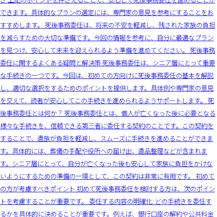
できます。具体的なプランの選定には、専門家の意見を参考にすることをお
すすめします。 死後事務委任は、将来の不安を軽減し、残された家族の負担
を減らすための大切な準備です。今回の情報を参考に、自分に最適なプラン
を見つけ、安心して未来を迎えられるよう準備を進めてください。 死後事務
委任に関するよくある疑問と解決策 死後事務委任は、シニア層にとって重要
な手続きの一つです。今回は、初めての方向けに死後事務委任の基本を解説
し、適切な選択をするためのポイントを提供します。具体例や専門家の意見
を交えて、読者が安心してこの手続きを進められるようサポートします。 死
後事務委任とは何か？ 死後事務委任とは、個人が亡くなった後に必要となる
様々な手続きを、信頼できる第三者に委任する契約のことです。この契約を
することで、遺族が負担を軽減し、スムーズに手続きを進めることができま
す。具体的には、葬儀の手配や役所への届け出、遺品整理などが含まれま
す。シニア層にとって、自分が亡くなった後も安心して家族に負担をかけな
いようにするための準備の一環として、この契約は非常に有用です。 初めて
の方が考慮すべきポイント 初めて死後事務委任を検討する方は、次のポイン
トを考慮することが重要です。 委任する内容の明確化: どの手続きを委任す
るかを具体的に決めることが重要です。例えば、銀行口座の解約や公共料金