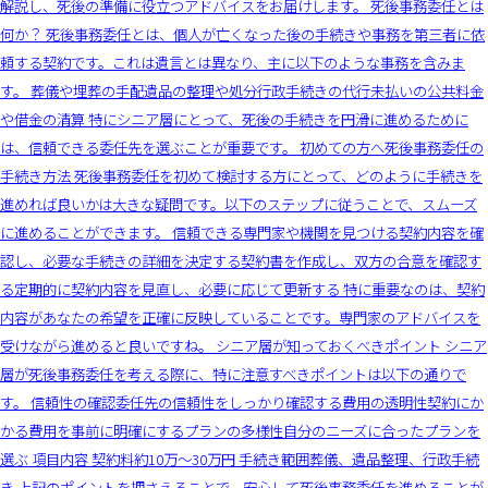
解説し、死後の準備に役立つアドバイスをお届けします。 死後事務委任とは
何か？ 死後事務委任とは、個人が亡くなった後の手続きや事務を第三者に依
頼する契約です。これは遺言とは異なり、主に以下のような事務を含みま
す。 葬儀や埋葬の手配遺品の整理や処分行政手続きの代行未払いの公共料金
や借金の清算 特にシニア層にとって、死後の手続きを円滑に進めるために
は、信頼できる委任先を選ぶことが重要です。 初めての方へ死後事務委任の
手続き方法 死後事務委任を初めて検討する方にとって、どのように手続きを
進めれば良いかは大きな疑問です。以下のステップに従うことで、スムーズ
に進めることができます。 信頼できる専門家や機関を見つける契約内容を確
認し、必要な手続きの詳細を決定する契約書を作成し、双方の合意を確認す
る定期的に契約内容を見直し、必要に応じて更新する 特に重要なのは、契約
内容があなたの希望を正確に反映していることです。専門家のアドバイスを
受けながら進めると良いですね。 シニア層が知っておくべきポイント シニア
層が死後事務委任を考える際に、特に注意すべきポイントは以下の通りで
す。 信頼性の確認委任先の信頼性をしっかり確認する費用の透明性契約にか
かる費用を事前に明確にするプランの多様性自分のニーズに合ったプランを
選ぶ 項目内容 契約料約10万〜30万円 手続き範囲葬儀、遺品整理、行政手続
き 上記のポイントを押さえることで、安心して死後事務委任を進めることが