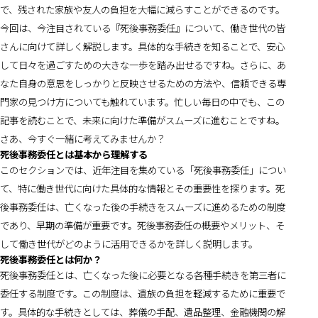
で、残された家族や友人の負担を大幅に減らすことができるのです。
今回は、今注目されている『死後事務委任』について、働き世代の皆
さんに向けて詳しく解説します。具体的な手続きを知ることで、安心
して日々を過ごすための大きな一歩を踏み出せるですね。さらに、あ
なた自身の意思をしっかりと反映させるための方法や、信頼できる専
門家の見つけ方についても触れています。忙しい毎日の中でも、この
記事を読むことで、未来に向けた準備がスムーズに進むことですね。
さあ、今すぐ一緒に考えてみませんか？
死後事務委任とは基本から理解する
このセクションでは、近年注目を集めている「死後事務委任」につい
て、特に働き世代に向けた具体的な情報とその重要性を探ります。死
後事務委任は、亡くなった後の手続きをスムーズに進めるための制度
であり、早期の準備が重要です。死後事務委任の概要やメリット、そ
して働き世代がどのように活用できるかを詳しく説明します。
死後事務委任とは何か？
死後事務委任とは、亡くなった後に必要となる各種手続きを第三者に
委任する制度です。この制度は、遺族の負担を軽減するために重要で
す。具体的な手続きとしては、葬儀の手配、遺品整理、金融機関の解