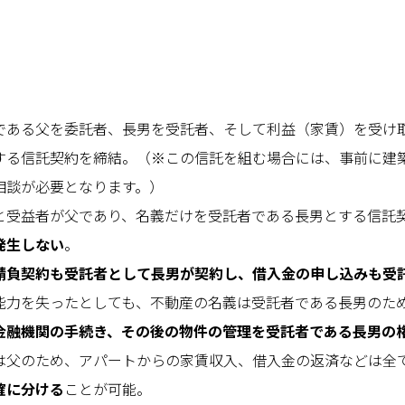
である父を委託者、長男を受託者、そして利益（家賃）を受け
する信託契約を締結。（※この信託を組む場合には、事前に建
相談が必要となります。）
と受益者が父であり、名義だけを受託者である長男とする信託
発生しない
。
請負契約も受託者として長男が契約し、借入金の申し込みも受
能力を失ったとしても、不動産の名義は受託者である長男のた
金融機関の手続き、その後の物件の管理を受託者である長男の
は父のため、アパートからの家賃収入、借入金の返済などは全
確に分ける
ことが可能。