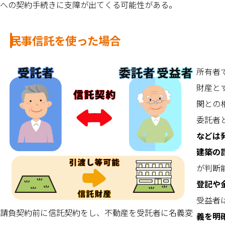
への契約手続きに支障が出てくる可能性がある。
民事信託を使った場合
所有者
財産と
関との
委託者
などは
建築の
が判断
登記や
受益者
請負契約前に信託契約をし、不動産を受託者に名義変
義を明