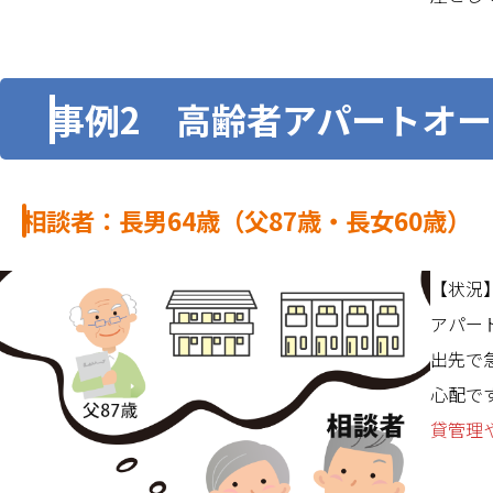
事例2 高齢者アパートオ
相談者：長男64歳（父87歳・長女60歳）
【状況
アパー
出先で
心配で
貸管理