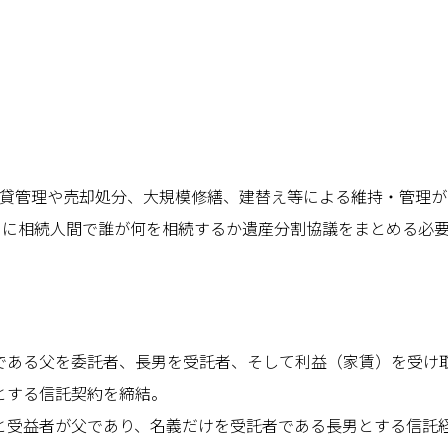
貸管理や売却処分、大規模修繕、建替え等による維持・管理が
）に相続人間で誰が何を相続するか遺産分割協議をまとめる必
である父を委託者、長男を受託者、そして利益（家賃）を受け
とする信託契約を締結。
と受益者が父であり、名義だけを受託者である長男とする信託