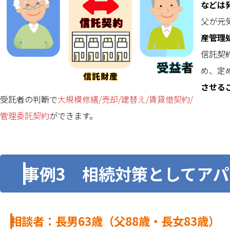
などは
父が元
産管理
信託契
め、定
させる
受託者の判断で
大規模修繕/売却/建替え/賃貸借契約/
管理委託契約
ができます。
事例3 相続対策としてア
相談者：長男63歳（父88歳・長女83歳）