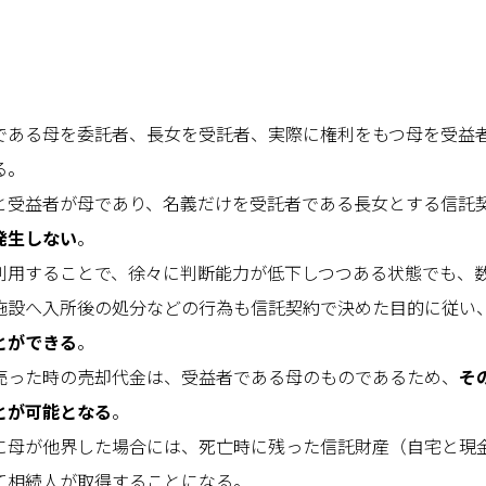
である母を委託者、長女を受託者、実際に権利をもつ母を受益
る。
と受益者が母であり、名義だけを受託者である長女とする信託
発生しない
。
利用することで、徐々に判断能力が低下しつつある状態でも、
施設へ入所後の処分などの行為も信託契約で決めた目的に従い
とができる
。
売った時の売却代金は、受益者である母のものであるため、
そ
とが可能となる
。
に母が他界した場合には、死亡時に残った信託財産（自宅と現
て相続人が取得することになる。