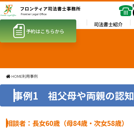
ホーム
業務内容
司法書士紹介
予約はこちらから
HOME
利用事例
事例1 祖父母や両親の認
相談者：長女60歳（母84歳・次女58歳）