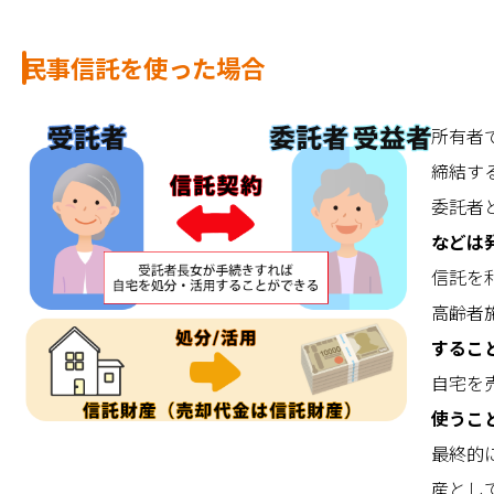
民事信託を使った場合
所有者
締結す
委託者
などは
信託を
高齢者
するこ
自宅を
使うこ
最終的
産とし