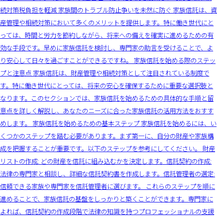
続対策税負担を軽減 家族間のトラブル防止争いを未然に防ぐ 家族信託は、資
産管理や相続対策において多くのメリットを提供します。特に働き世代にと
っては、時間と労力を節約しながら、将来への備えを確実に進めるための有
効な手段です。早めに家族信託を検討し、専門家の助言を受けることで、よ
り安心して日々を過ごすことができるですね。 家族信託を始める際のステッ
プと注意点 家族信託は、財産管理や相続対策として注目されている制度で
す。特に働き世代にとっては、将来の安心を確保するために重要な選択肢と
なります。このセクションでは、家族信託を始めるための具体的な手順と留
意点を詳しく解説し、あなたのニーズに合った家族信託の活用方法をおすす
めします。 家族信託を始めるための基本ステップ 家族信託を始めるには、い
くつかのステップを踏む必要があります。まず第一に、自分の財産や家族構
成を把握することが重要です。以下のステップを参考にしてください。 財産
リストの作成: どの財産を信託に組み込むかを決定します。信託契約の作成:
法律の専門家と相談し、詳細な信託契約書を作成します。信託管理者の選定:
信頼できる家族や専門家を信託管理者に選びます。 これらのステップを順に
進めることで、家族信託の基盤をしっかりと築くことができます。専門家に
よれば、信託契約の作成段階で法律の知識を持つプロフェッショナルの支援