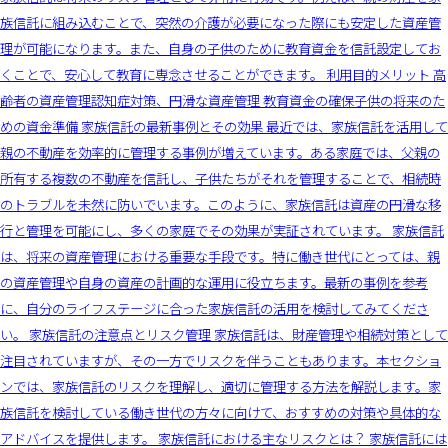
族信託に組み込むことで、突然の介護が必要になった際にも安定した資産管
理が可能になります。また、自身の子供のために教育資金を信託設定してお
くことで、安心して教育に専念させることができます。 利用目的メリット 高
齢者の資産管理認知症対策、円滑な資産管理 教育資金の確保子供の将来のた
めの資金準備 家族信託の最新事例とその効果 最近では、家族信託を活用して
親の不動産を効率的に管理する事例が増えています。ある家庭では、父親の
所有する複数の不動産を信託し、子供たちがそれを管理することで、相続時
のトラブルを未然に防いでいます。このように、家族信託は資産の円滑な移
行と管理を可能にし、多くの家庭でその効果が実証されています。 家族信託
は、将来の資産管理における重要な手段です。特に働き世代にとっては、親
の資産管理や自身の資産の計画的な運用に役立ちます。最新の事例を参考
に、自分のライフステージに合った家族信託の活用を検討してみてくださ
い。 家族信託の注意点とリスク管理 家族信託は、財産管理や相続対策として
注目されていますが、その一方でリスクを伴うこともあります。本セクショ
ンでは、家族信託のリスクを理解し、適切に管理する方法を解説します。家
族信託を検討している働き世代の方々に向けて、おすすめの対策や具体的な
アドバイスを提供します。 家族信託における主なリスクとは？ 家族信託には