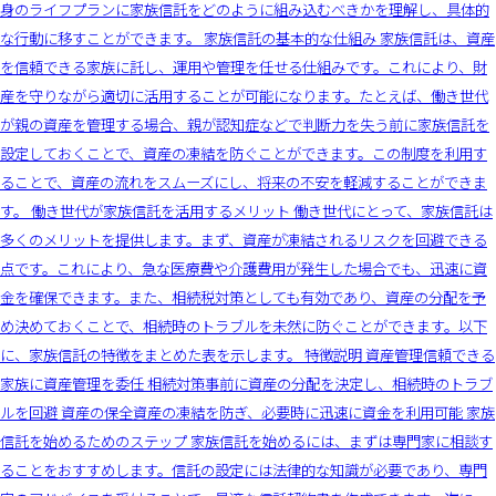
身のライフプランに家族信託をどのように組み込むべきかを理解し、具体的
な行動に移すことができます。 家族信託の基本的な仕組み 家族信託は、資産
を信頼できる家族に託し、運用や管理を任せる仕組みです。これにより、財
産を守りながら適切に活用することが可能になります。たとえば、働き世代
が親の資産を管理する場合、親が認知症などで判断力を失う前に家族信託を
設定しておくことで、資産の凍結を防ぐことができます。この制度を利用す
ることで、資産の流れをスムーズにし、将来の不安を軽減することができま
す。 働き世代が家族信託を活用するメリット 働き世代にとって、家族信託は
多くのメリットを提供します。まず、資産が凍結されるリスクを回避できる
点です。これにより、急な医療費や介護費用が発生した場合でも、迅速に資
金を確保できます。また、相続税対策としても有効であり、資産の分配を予
め決めておくことで、相続時のトラブルを未然に防ぐことができます。以下
に、家族信託の特徴をまとめた表を示します。 特徴説明 資産管理信頼できる
家族に資産管理を委任 相続対策事前に資産の分配を決定し、相続時のトラブ
ルを回避 資産の保全資産の凍結を防ぎ、必要時に迅速に資金を利用可能 家族
信託を始めるためのステップ 家族信託を始めるには、まずは専門家に相談す
ることをおすすめします。信託の設定には法律的な知識が必要であり、専門