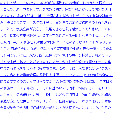
の方法と頻度 このように、家族信託の契約内容を事前にしっかりと固めてお
くことで、運用中のトラブルを未然に防ぎ、家族全員が安心して信託を活用
できます。 家族信託は、適切に管理されれば働き世代にとって有効な財産管
理手段となります。リスクを理解し、受託者の選定や契約内容の明確化を行
うことで、家族全員が安心して利用できる信託を構築してください。これに
より、将来の不安を軽減し、資産を有効活用する一助となるですね。 よくあ
る質問 (FAQ) Q: 家族信託は働き世代にとってどのようなメリットがあります
か？ A: 家族信託は、働き世代にとって資産管理や相続対策の一環として非常
に有用です。特に、親の高齢化に伴う資産管理の負担を軽減し、将来のトラ
ブルを未然に防ぐことができます。また、働き世代が親の介護や子育てに集
中できる環境を整えるのに役立ちます。このように、家族信託はライフステ
ージに合わせた資産管理の柔軟性を提供してくれます。 Q: 家族信託を始める
際のおすすめのステップは何ですか？ A: 家族信託を始める際には、まず自分
の家族のニーズを明確にし、それに基づいて専門家に相談することをおすす
めします。信託銀行や弁護士、税理士などの専門家は、法的手続きや税務の
最適な方法を提供してくれます。次に、信託内容をしっかりと確認し、家族
全員が納得できる形で信託契約を結ぶことが大切です。これにより、将来の