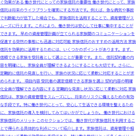
ぐ効果がある 働き世代にとっての家族信託の重要性 働き世代にとって、家族
信託は将来のライフプランを確実にする方法です。例えば、急な病気や事故
で判断能力が低下した場合でも、家族信託を活用することで、資産管理がス
ムーズに行えます。これにより、働き世代は安心して仕事に集中することが
できます。 早めの資産管理計画が立てられる家族間のコミュニケーションを
促進する突然の事態にも迅速に対応可能 家族信託のおすすめの活用方法 家族
信託を効果的に活用するためには、いくつかのポイントがあります。まず、
信頼できる家族を受託者として選ぶことが重要です。また、信託契約書の内
容を明確にし、家族全員が理解できるようにすることも大切です。さらに、
定期的に信託の見直しを行い、家族の状況に応じて柔軟に対応することが求
められます。 項目内容 受託者の選定信頼できる家族を選ぶ 契約内容の明確
化全員が理解できる内容にする 定期的な見直し状況に応じて柔軟に対応 家族
信託は、家族の資産管理をスムーズにし、将来のリスクに備えるための有効
な手段です。特に働き世代にとって、安心して生活できる環境を整えるため
に、家族信託の導入を検討してみてはいかがでしょうか。 働き世代における
家族信託のメリット このセクションでは、働き世代が家族信託を利用するこ
とで得られる具体的な利点について紹介します。家族信託は、資産管理や相