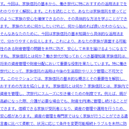
す。今回は、家族信託の基本から、働き世代に特におすすめの活用法までを
わかりやすく解説します。これを読むことで、あなたは家族信託を使ってど
のように家族の安心を確保できるのか、その具体的な方法を学ぶことができ
ます。 家族のために何かしたいけれど、何から始めれば良いかわからない。
そんなあなたのために、今回は家族信託の基本知識から具体的な活用法ま
で、分かりやすくお伝えします。これにより、あなたの家族が直面する可能
性のある財産管理の問題を未然に防ぎ、安心して未来を描けるようになるで
すね。 家族信託とは何か？働き世代が知っておくべき基礎知識 家族信託は、
将来の資産管理や財産分配において重要な役割を果たしています。特に働き
世代にとって、家族信託の活用は今後の生活設計やリスク管理に不可欠で
す。このセクションでは、家族信託の基本的な概念とその重要性を解説し、
おすすめの方法を紹介します。 家族信託とは何か？ 家族信託とは、家族内で
資産を管理し、次世代にスムーズに引き継ぐための制度です。例えば、親が
高齢になった際、介護が必要な場合でも、財産を円滑に管理し続けることが
できます。信頼できる家族が受託者となり、資産の管理や運用を行うため、
安心感があります。 資産の管理を専門家ではなく家族が行うことができる遺
言書に比べて柔軟で、状況に応じて条件を変更可能相続トラブルを未然に防