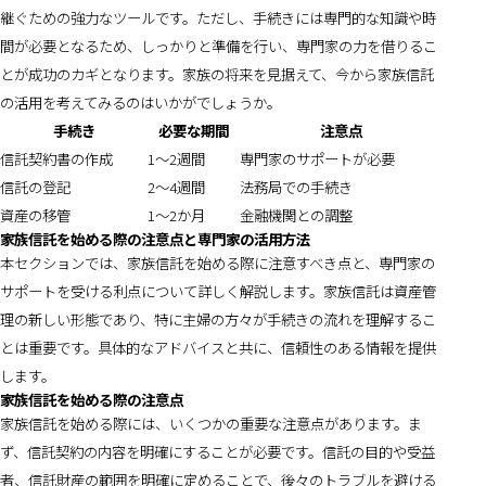
継ぐための強力なツールです。ただし、手続きには専門的な知識や時
間が必要となるため、しっかりと準備を行い、専門家の力を借りるこ
とが成功のカギとなります。家族の将来を見据えて、今から家族信託
の活用を考えてみるのはいかがでしょうか。
手続き
必要な期間
注意点
信託契約書の作成
1〜2週間
専門家のサポートが必要
信託の登記
2〜4週間
法務局での手続き
資産の移管
1〜2か月
金融機関との調整
家族信託を始める際の注意点と専門家の活用方法
本セクションでは、家族信託を始める際に注意すべき点と、専門家の
サポートを受ける利点について詳しく解説します。家族信託は資産管
理の新しい形態であり、特に主婦の方々が手続きの流れを理解するこ
とは重要です。具体的なアドバイスと共に、信頼性のある情報を提供
します。
家族信託を始める際の注意点
家族信託を始める際には、いくつかの重要な注意点があります。ま
ず、信託契約の内容を明確にすることが必要です。信託の目的や受益
者、信託財産の範囲を明確に定めることで、後々のトラブルを避ける