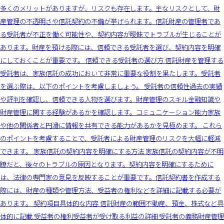
多くのメリットがありますが、リスクも存在します。主なリスクとして、財
産管理の不透明さや信託契約の不備が挙げられます。信託財産の管理者であ
る受託者が不正を働く可能性や、契約内容が曖昧でトラブルが生じることが
あります。財産を預ける際には、信頼できる受託者を選び、契約内容を明確
にしておくことが重要です。 信頼できる受託者の選び方 信託財産を管理する
受託者は、家族信託の成功において非常に重要な役割を果たします。受託者
を選ぶ際は、以下のポイントを考慮しましょう。 受託者の信頼性過去の実績
や評判を確認し、信頼できる人物を選びます。財産管理のスキル金融知識や
財産管理に関する経験があるかを確認します。コミュニケーション能力家族
や他の関係者と円滑に情報を共有できる能力があるかを見極めます。 これら
のポイントを考慮することで、受託者による財産管理のリスクを大幅に軽減
できます。 家族信託の契約内容を明確にする方法 家族信託の契約内容が不明
瞭だと、後々のトラブルの原因となります。契約内容を明確にするために
は、法律の専門家の意見を反映することが重要です。信託契約書を作成する
際には、財産の種類や管理方法、受益者の権利などを詳細に記載する必要が
あります。 契約項目具体的な内容 信託財産の範囲不動産、預金、株式など具
体的に記載 受益者の権利受益者が受け取る利益の詳細 受託者の義務財産管理