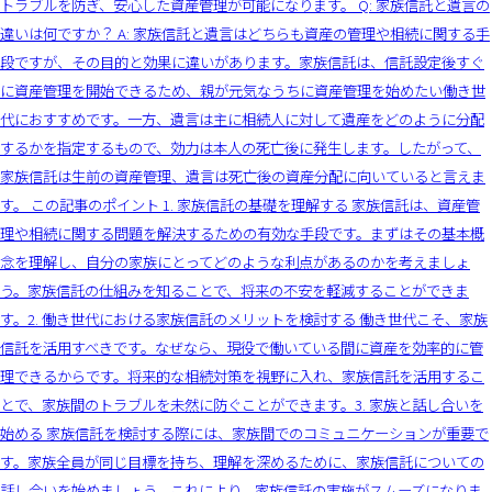
トラブルを防ぎ、安心した資産管理が可能になります。 Q: 家族信託と遺言の
違いは何ですか？ A: 家族信託と遺言はどちらも資産の管理や相続に関する手
段ですが、その目的と効果に違いがあります。家族信託は、信託設定後すぐ
に資産管理を開始できるため、親が元気なうちに資産管理を始めたい働き世
代におすすめです。一方、遺言は主に相続人に対して遺産をどのように分配
するかを指定するもので、効力は本人の死亡後に発生します。したがって、
家族信託は生前の資産管理、遺言は死亡後の資産分配に向いていると言えま
す。 この記事のポイント 1. 家族信託の基礎を理解する 家族信託は、資産管
理や相続に関する問題を解決するための有効な手段です。まずはその基本概
念を理解し、自分の家族にとってどのような利点があるのかを考えましょ
う。家族信託の仕組みを知ることで、将来の不安を軽減することができま
す。2. 働き世代における家族信託のメリットを検討する 働き世代こそ、家族
信託を活用すべきです。なぜなら、現役で働いている間に資産を効率的に管
理できるからです。将来的な相続対策を視野に入れ、家族信託を活用するこ
とで、家族間のトラブルを未然に防ぐことができます。3. 家族と話し合いを
始める 家族信託を検討する際には、家族間でのコミュニケーションが重要で
す。家族全員が同じ目標を持ち、理解を深めるために、家族信託についての
話し合いを始めましょう。これにより、家族信託の実施がスムーズになりま