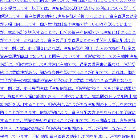
続において柔軟で効果的な手段であり、特に働き世代にとって多くのメリッ
トを提供します。以下では、家族信託の活用方法やその利点について詳しく
解説します。 資産管理の効率化 家族信託を利用することで、資産管理の効率
が大幅に向上します。働き世代は仕事や家庭で忙しい日々を送っています
が、家族信託を導入することで、自分の資産を信頼できる家族に任せること
ができます。これにより、資産の運用や管理にかかる手間を大幅に削減でき
ます。例えば、ある調査によれば、家族信託を利用した人の70%が「日常の
資産管理が簡単になった」と回答しています。 相続対策としての有効性 家族
信託は、相続対策としても非常に有効です。通常の遺言書と異なり、信託契
約には柔軟性があり、細かな条件を設定することが可能です。これは、働き
世代が将来の家族構成や資産状況の変化に柔軟に対応できる手段となりま
す。例えば、ある専門家は「家族信託は、相続税対策としても非常に効果的
で、税負担を大幅に軽減できる」と述べています。 家族間のトラブル防止 家
族信託を活用することで、相続時に起こりがちな家族間のトラブルを未然に
防ぐことができます。信託契約により、資産分配の方法をあらかじめ明確に
することで、誤解や争いを避けることが可能です。ある調査では、家族信託
を導入した家庭の85%が「相続時に家族間のトラブルが発生しなかった」と
報告しています。 利点効果 資産管理の効率化手間を削減し、時間を確保 相