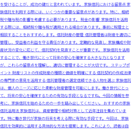
を受けることが、成功の鍵だと言われています。 家族信託における留意点 家
族信託を利用する際には、いくつかの重要な留意点があります。特に、相続
税や贈与税の影響を考慮する必要があります。 税金の影響: 家族信託を活用
する際には、相続税や贈与税が適用される場合があります。事前に税理士と
相談することをおすすめします。信託財産の管理: 信託管理者は財産を適切に
管理し、受益者の利益を守る責任があります。定期的な見直し: 家族構成や財
産状況の変化に応じて、信託契約を見直すことが重要です。 家族信託を活用
することで、働き世代にとって将来の安心を確保する大きな力となります
が、これらの留意点を理解し、適切に管理することが大切です。 ステップポ
イント 財産リストの作成財産の種類と価値を明確にする 信託契約の作成法律
の専門家の意見を活用する 信託管理者の選定信頼できる人物を選ぶ 家族信託
は、個人のニーズに応じた柔軟な財産管理を可能にします。働き世代にとっ
て、将来の安心を確保するための有効な手段となるですね。今回の情報を参
考に、家族信託を始めるための一歩を踏み出してください。 おすすめの家族
信託活用法 家族信託は、資産管理や相続対策として近年注目を集めていま
す。特に働き世代が家族の将来を考える際に有効な手段です。今回は、家族
信託を効果的に活用する具体的な方法を提案します。これにより、読者は自