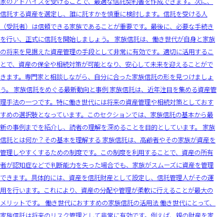
家のアドバイスを受けることで、最適な信託契約書を作成できます。次に、
信託する資産を選定し、誰に託すかを慎重に検討します。信託を受ける人
（受託者）は信頼できる家族であることが重要です。最後に、必要な手続き
を行い、正式に信託を開始しましょう。 家族信託は、働き世代が自身と家族
の将来を見据えた資産管理の手段として非常に有効です。適切に活用するこ
とで、資産の保全や相続対策が可能となり、安心して未来を迎えることがで
きます。専門家と相談しながら、自分に合った家族信託の形を見つけましょ
う。 家族信託をめぐる最新動向と事例 家族信託は、近年注目を集める資産管
理手法の一つです。特に働き世代には将来の資産管理や相続対策としておす
すめの選択肢となっています。このセクションでは、家族信託の基本から最
新の事例までを紹介し、読者の理解を深めることを目的としています。 家族
信託とは何か？その基本を理解する 家族信託は、高齢者やその家族が資産を
管理しやすくするための制度です。この制度を利用することで、資産の所有
者が認知症などで判断能力を失った場合でも、家族がスムーズに資産を管理
できます。具体的には、資産を信託財産として設定し、信託管理人がその運
用を行います。これにより、資産の分配や管理が柔軟に行えることが最大の
メリットです。 働き世代におすすめの家族信託の活用法 働き世代にとって、
家族信託は将来のリスク管理として非常に有効です。例えば、親の財産を家