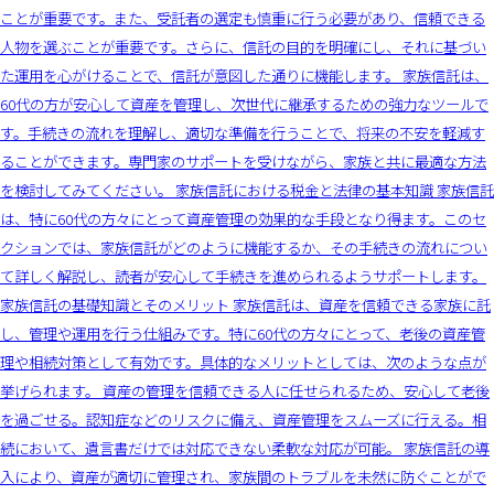
ことが重要です。また、受託者の選定も慎重に行う必要があり、信頼できる
人物を選ぶことが重要です。さらに、信託の目的を明確にし、それに基づい
た運用を心がけることで、信託が意図した通りに機能します。 家族信託は、
60代の方が安心して資産を管理し、次世代に継承するための強力なツールで
す。手続きの流れを理解し、適切な準備を行うことで、将来の不安を軽減す
ることができます。専門家のサポートを受けながら、家族と共に最適な方法
を検討してみてください。 家族信託における税金と法律の基本知識 家族信託
は、特に60代の方々にとって資産管理の効果的な手段となり得ます。このセ
クションでは、家族信託がどのように機能するか、その手続きの流れについ
て詳しく解説し、読者が安心して手続きを進められるようサポートします。
家族信託の基礎知識とそのメリット 家族信託は、資産を信頼できる家族に託
し、管理や運用を行う仕組みです。特に60代の方々にとって、老後の資産管
理や相続対策として有効です。具体的なメリットとしては、次のような点が
挙げられます。 資産の管理を信頼できる人に任せられるため、安心して老後
を過ごせる。認知症などのリスクに備え、資産管理をスムーズに行える。相
続において、遺言書だけでは対応できない柔軟な対応が可能。 家族信託の導
入により、資産が適切に管理され、家族間のトラブルを未然に防ぐことがで