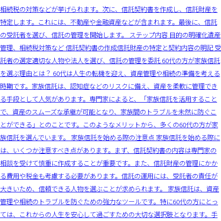
相続税の対策などが挙げられます。次に、信託契約書を作成し、信託財産を
特定します。これには、不動産や金融資産などが含まれます。最後に、信託
の受託者を選び、信託の管理を開始します。 ステップ内容 目的の明確化遺産
管理、相続税対策など 信託契約書の作成信託財産の特定と契約内容の明記 受
託者の選定適切な人物や法人を選び、信託の管理を委託 60代の方が家族信託
を選ぶ理由とは？ 60代は人生の転機を迎え、資産管理や相続の準備を考える
時期です。家族信託は、認知症などのリスクに備え、資産を柔軟に管理でき
る手段として人気があります。専門家によると、「家族信託を活用すること
で、資産のスムーズな承継が可能となり、家族間のトラブルを未然に防ぐこ
とができる」とのことです。このようなメリットから、多くの60代の方が家
族信託を選んでいます。 家族信託を始める際の注意点 家族信託を始める際に
は、いくつか注意すべき点があります。まず、信託契約書の内容は専門家の
相談を受けて慎重に作成することが重要です。また、信託財産の管理にかか
る費用や税金も考慮する必要があります。信託の運用には、受託者の責任が
大きいため、信頼できる人物を選ぶことが求められます。 家族信託は、資産
管理や相続のトラブルを防ぐための強力なツールです。特に60代の方にとっ
ては、これからの人生を安心して過ごすための大切な選択肢となります。手