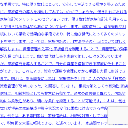
な手段です。特に働き世代にとって、安心して生活できる環境を整えるため
に、家族信託の導入を検討してみてはいかがでしょうか。 働き世代における
家族信託のメリット このセクションでは、働き世代が家族信託を利用するこ
とで得られる具体的な利点について紹介します。家族信託は、資産管理や相
続において柔軟で効果的な手段であり、特に働き世代にとって多くのメリッ
トを提供します。以下では、家族信託の活用方法やその利点について詳しく
解説します。 資産管理の効率化 家族信託を利用することで、資産管理の効率
が大幅に向上します。働き世代は仕事や家庭で忙しい日々を送っています
が、家族信託を導入することで、自分の資産を信頼できる家族に任せること
ができます。これにより、資産の運用や管理にかかる手間を大幅に削減でき
ます。例えば、ある調査によれば、家族信託を利用した人の70%が「日常の
資産管理が簡単になった」と回答しています。 相続対策としての有効性 家族
信託は、相続対策としても非常に有効です。通常の遺言書と異なり、信託契
約には柔軟性があり、細かな条件を設定することが可能です。これは、働き
世代が将来の家族構成や資産状況の変化に柔軟に対応できる手段となりま
す。例えば、ある専門家は「家族信託は、相続税対策としても非常に効果的
で、税負担を大幅に軽減できる」と述べています。 家族間のトラブル防止 家