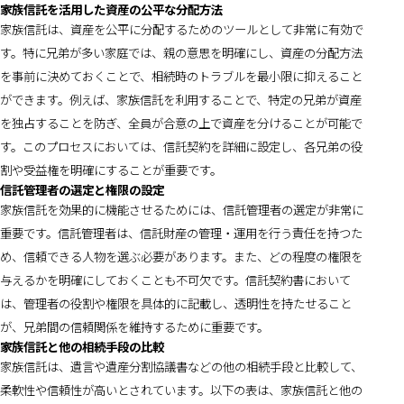
家族信託を活用した資産の公平な分配方法
家族信託は、資産を公平に分配するためのツールとして非常に有効で
す。特に兄弟が多い家庭では、親の意思を明確にし、資産の分配方法
を事前に決めておくことで、相続時のトラブルを最小限に抑えること
ができます。例えば、家族信託を利用することで、特定の兄弟が資産
を独占することを防ぎ、全員が合意の上で資産を分けることが可能で
す。このプロセスにおいては、信託契約を詳細に設定し、各兄弟の役
割や受益権を明確にすることが重要です。
信託管理者の選定と権限の設定
家族信託を効果的に機能させるためには、信託管理者の選定が非常に
重要です。信託管理者は、信託財産の管理・運用を行う責任を持つた
め、信頼できる人物を選ぶ必要があります。また、どの程度の権限を
与えるかを明確にしておくことも不可欠です。信託契約書において
は、管理者の役割や権限を具体的に記載し、透明性を持たせること
が、兄弟間の信頼関係を維持するために重要です。
家族信託と他の相続手段の比較
家族信託は、遺言や遺産分割協議書などの他の相続手段と比較して、
柔軟性や信頼性が高いとされています。以下の表は、家族信託と他の