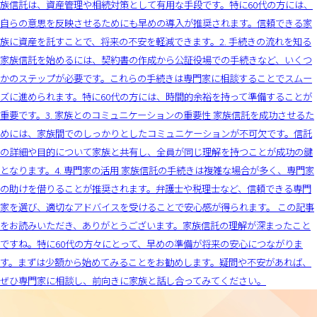
族信託は、資産管理や相続対策として有用な手段です。特に60代の方には、
自らの意思を反映させるためにも早めの導入が推奨されます。信頼できる家
族に資産を託すことで、将来の不安を軽減できます。2. 手続きの流れを知る
家族信託を始めるには、契約書の作成から公証役場での手続きなど、いくつ
かのステップが必要です。これらの手続きは専門家に相談することでスムー
ズに進められます。特に60代の方には、時間的余裕を持って準備することが
重要です。3. 家族とのコミュニケーションの重要性 家族信託を成功させるた
めには、家族間でのしっかりとしたコミュニケーションが不可欠です。信託
の詳細や目的について家族と共有し、全員が同じ理解を持つことが成功の鍵
となります。4. 専門家の活用 家族信託の手続きは複雑な場合が多く、専門家
の助けを借りることが推奨されます。弁護士や税理士など、信頼できる専門
家を選び、適切なアドバイスを受けることで安心感が得られます。 この記事
をお読みいただき、ありがとうございます。家族信託の理解が深まったこと
ですね。特に60代の方々にとって、早めの準備が将来の安心につながりま
す。まずは少額から始めてみることをお勧めします。疑問や不安があれば、
ぜひ専門家に相談し、前向きに家族と話し合ってみてください。