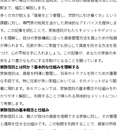
兄弟が多い場合の具体的な活用法、さらには他の資産管理方法との比
較まで、幅広く解説します。
多くの方が抱える「資産をどう管理し、次世代に引き継ぐか」という
課題に対し、専門家の知見を活かした具体的なアドバイスを提供しま
す。この記事を読むことで、家族信託がもたらすメリットやデメリッ
トを理解し、自分の家族構成に合った資産管理方法を選ぶための知識
が得られます。兄弟が多いご家庭でも安心して資産を託せる方法を見
つけ、心の平和を手に入れましょう。この記事が、あなたの家族の未
来をより豊かなものにする手助けとなることを願っています。
家族信託とは何か？基本的な仕組みを理解する
家族信託は、資産を円滑に管理し、将来のトラブルを防ぐための重要
な手段です。特に兄弟が多い家庭においては、そのメリットがより顕
著に現れます。本セクションでは、家族信託の基本概念や仕組みをわ
かりやすく解説し、利用することで得られる具体的なメリットについ
て考察します。
家族信託の基本概念と仕組み
家族信託とは、個人が自分の資産を信頼できる家族に託し、その管理
と運用を任せる仕組みです。この制度を利用することで、資産の所有