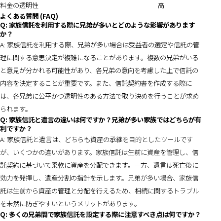
料金の透明性
高
よくある質問 (FAQ)
Q: 家族信託を利用する際に兄弟が多いとどのような影響があります
か？
A: 家族信託を利用する際、兄弟が多い場合は受益者の選定や信託の管
理に関する意思決定が複雑になることがあります。複数の兄弟がいる
と意見が分かれる可能性があり、各兄弟の意向を考慮した上で信託の
内容を決定することが重要です。また、信託契約書を作成する際に
は、各兄弟に公平かつ透明性のある方法で取り決めを行うことが求め
られます。
Q: 家族信託と遺言の違いは何ですか？兄弟が多い家族ではどちらが有
利ですか？
A: 家族信託と遺言は、どちらも資産の承継を目的としたツールです
が、いくつかの違いがあります。家族信託は生前に資産を管理し、信
託契約に基づいて柔軟に資産を分配できます。一方、遺言は死亡後に
効力を発揮し、遺産分割の指針を示します。兄弟が多い場合、家族信
託は生前から資産の管理と分配を行えるため、相続に関するトラブル
を未然に防ぎやすいというメリットがあります。
Q: 多くの兄弟間で家族信託を設定する際に注意すべき点は何ですか？