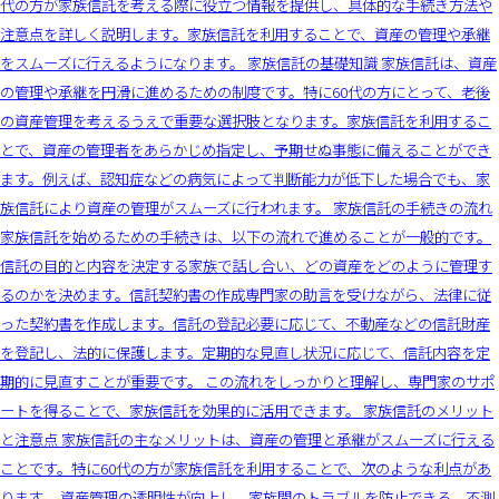
代の方が家族信託を考える際に役立つ情報を提供し、具体的な手続き方法や
注意点を詳しく説明します。家族信託を利用することで、資産の管理や承継
をスムーズに行えるようになります。 家族信託の基礎知識 家族信託は、資産
の管理や承継を円滑に進めるための制度です。特に60代の方にとって、老後
の資産管理を考えるうえで重要な選択肢となります。家族信託を利用するこ
とで、資産の管理者をあらかじめ指定し、予期せぬ事態に備えることができ
ます。例えば、認知症などの病気によって判断能力が低下した場合でも、家
族信託により資産の管理がスムーズに行われます。 家族信託の手続きの流れ
家族信託を始めるための手続きは、以下の流れで進めることが一般的です。
信託の目的と内容を決定する家族で話し合い、どの資産をどのように管理す
るのかを決めます。信託契約書の作成専門家の助言を受けながら、法律に従
った契約書を作成します。信託の登記必要に応じて、不動産などの信託財産
を登記し、法的に保護します。定期的な見直し状況に応じて、信託内容を定
期的に見直すことが重要です。 この流れをしっかりと理解し、専門家のサポ
ートを得ることで、家族信託を効果的に活用できます。 家族信託のメリット
と注意点 家族信託の主なメリットは、資産の管理と承継がスムーズに行える
ことです。特に60代の方が家族信託を利用することで、次のような利点があ
ります。 資産管理の透明性が向上し、家族間のトラブルを防止できる。不測