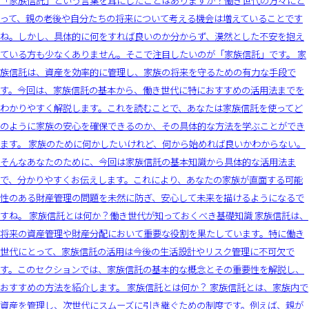
「家族信託」という言葉を耳にしたことはありますか？働き世代の方々にと
って、親の老後や自分たちの将来について考える機会は増えていることです
ね。しかし、具体的に何をすれば良いのか分からず、漠然とした不安を抱え
ている方も少なくありません。そこで注目したいのが「家族信託」です。 家
族信託は、資産を効率的に管理し、家族の将来を守るための有力な手段で
す。今回は、家族信託の基本から、働き世代に特におすすめの活用法までを
わかりやすく解説します。これを読むことで、あなたは家族信託を使ってど
のように家族の安心を確保できるのか、その具体的な方法を学ぶことができ
ます。 家族のために何かしたいけれど、何から始めれば良いかわからない。
そんなあなたのために、今回は家族信託の基本知識から具体的な活用法ま
で、分かりやすくお伝えします。これにより、あなたの家族が直面する可能
性のある財産管理の問題を未然に防ぎ、安心して未来を描けるようになるで
すね。 家族信託とは何か？働き世代が知っておくべき基礎知識 家族信託は、
将来の資産管理や財産分配において重要な役割を果たしています。特に働き
世代にとって、家族信託の活用は今後の生活設計やリスク管理に不可欠で
す。このセクションでは、家族信託の基本的な概念とその重要性を解説し、
おすすめの方法を紹介します。 家族信託とは何か？ 家族信託とは、家族内で
資産を管理し、次世代にスムーズに引き継ぐための制度です。例えば、親が