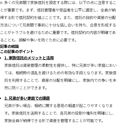
A: 多くの兄弟間で家族信託を設定する際には、以下の点に注意するこ
とが重要です。まず、信託管理者や受益者を公平に選定し、全員が納
得する形で信託契約を結ぶことです。また、信託の目的や資産の分配
方法について兄弟間で事前に十分な話し合いを持ち、合意を形成する
ことがトラブルを避けるために重要です。信託契約の内容が明確であ
ることも、誤解や争いを防ぐために必要です。
記事の結論
この記事のポイント
1. 家族信託のメリットと活用
家族信託は資産管理の柔軟性を提供し、特に兄弟が多い家庭におい
ては、相続時の混乱を避けるための有効な手段となります。家族信
託を利用することで、資産の分配を明確にし、家族内での争いを未
然に防ぐことができます。
2. 兄弟が多い家庭での課題
兄弟が多い場合、相続に関する意見の相違が起こりやすくなりま
す。家族信託を活用することで、各兄弟の役割や権利を明確にし、
家族全員が納得できる形で資産を管理することが可能です。