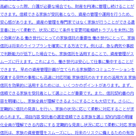
高齢になった際、介護が必要な場合でも、財産を円滑に管理し続けることが
できます。信頼できる家族が受託者となり、資産の管理や運用を行うため、
安心感があります。 資産の管理を専門家ではなく家族が行うことができる遺
言書に比べて柔軟で、状況に応じて条件を変更可能相続トラブルを未然に防
ぐ効果がある 働き世代にとっての家族信託の重要性 働き世代にとって、家族
信託は将来のライフプランを確実にする方法です。例えば、急な病気や事故
で判断能力が低下した場合でも、家族信託を活用することで、資産管理がス
ムーズに行えます。これにより、働き世代は安心して仕事に集中することが
できます。 早めの資産管理計画が立てられる家族間のコミュニケーションを
促進する突然の事態にも迅速に対応可能 家族信託のおすすめの活用方法 家族
信託を効果的に活用するためには、いくつかのポイントがあります。まず、
信頼できる家族を受託者として選ぶことが重要です。また、信託契約書の内
容を明確にし、家族全員が理解できるようにすることも大切です。さらに、
定期的に信託の見直しを行い、家族の状況に応じて柔軟に対応することが求
められます。 項目内容 受託者の選定信頼できる家族を選ぶ 契約内容の明確
化全員が理解できる内容にする 定期的な見直し状況に応じて柔軟に対応 家族
信託は、家族の資産管理をスムーズにし、将来のリスクに備えるための有効