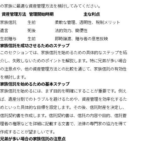
の家族に最適な資産管理方法を検討してみてください。
資産管理方法
管理開始時期
主な利点
家族信託
生前
柔軟な管理、透明性、税制メリット
遺言
死後
法的効力、簡便性
生前贈与
生前
即時譲渡、贈与者の意思反映
家族信託を成功させるためのステップ
このセクションでは、家族信託を始めるための具体的なステップを紹
介し、失敗しないためのポイントを解説します。特に兄弟が多い場合
の注意点や、他の資産管理方法との比較を通じて、家族信託の有効性
を検討します。
家族信託を始めるための基本ステップ
家族信託を始めるには、まず目的を明確にすることが重要です。例え
ば、遺産分割でのトラブルを避けるためや、資産管理を効率化するた
めといった具体的な目標を設定します。その後、信託財産を決定し、
信託契約書を作成します。信託契約書は、信託の内容や目的、信託管
理者の権限などを詳細に記載する文書で、法律の専門家の協力を得て
作成することが望ましいです。
兄弟が多い場合の家族信託の注意点