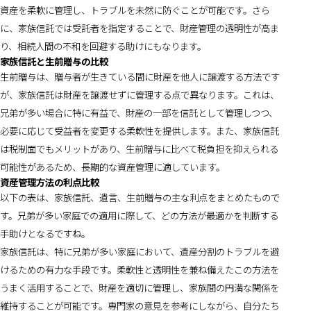
資産を柔軟に管理し、トラブルを未然に防ぐことが可能です。さら
に、家族信託では受託者を指定することで、財産管理の透明性が高ま
り、相続人間の不和を回避する助けにもなります。
家族信託と生前贈与の比較
生前贈与は、贈与者が生きている間に財産を他人に譲渡する方法です
が、家族信託は財産を譲渡せずに管理する点で異なります。これは、
兄弟が多い場合に特に有益で、財産の一部を信託として管理しつつ、
必要に応じて受益者を変更する柔軟性を提供します。また、家族信託
は税制面でもメリットがあり、生前贈与に比べて税負担を抑えられる
可能性があるため、長期的な資産管理に適しています。
資産管理方法の利点比較
以下の表は、家族信託、遺言、生前贈与の主な利点をまとめたもので
す。兄弟が多い家庭での適用に際して、どの方法が最適かを判断する
手助けとなるですね。
家族信託は、特に兄弟が多い家庭において、遺産分割のトラブルを避
けるための有力な手段です。柔軟性と透明性を兼ね備えたこの方法を
うまく活用することで、財産を適切に管理し、家族間の円満な関係を
維持することが可能です。専門家の意見を参考にしながら、自分たち