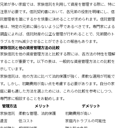
兄弟が多い家庭では、家族信託を利用して資産を管理する際に、特に
注意が必要です。信託契約書において、各兄弟の役割を明確にし、信
託管理者を誰にするかを慎重に決めることが求められます。信託管理
者は、特定の兄弟に偏らないよう公平であるべきです。専門家による
調査によれば、信託財産の公正な管理が行われることで、兄弟間のト
ラブルを75%減少させることができるとの報告もあります。
家族信託と他の資産管理方法の比較
家族信託を他の資産管理方法と比較する際には、各方法の特性を理解
することが重要です。以下の表は、一般的な資産管理方法との比較を
示しています。
家族信託は、他の方法に比べて法的保護が強く、柔軟な運用が可能で
す。しかし、初期費用が高い点を考慮する必要があります。自分の家
庭に最も適した方法を選ぶためには、これらの比較を参考にしつつ、
専門家に相談することをお勧めします。
管理方法
メリット
デメリット
家族信託
柔軟な管理、法的保護
初期費用が高い
遺言
低コスト
家庭内トラブルの可能性