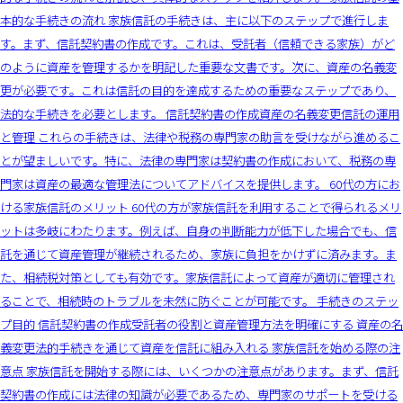
本的な手続きの流れ 家族信託の手続きは、主に以下のステップで進行しま
す。まず、信託契約書の作成です。これは、受託者（信頼できる家族）がど
のように資産を管理するかを明記した重要な文書です。次に、資産の名義変
更が必要です。これは信託の目的を達成するための重要なステップであり、
法的な手続きを必要とします。 信託契約書の作成資産の名義変更信託の運用
と管理 これらの手続きは、法律や税務の専門家の助言を受けながら進めるこ
とが望ましいです。特に、法律の専門家は契約書の作成において、税務の専
門家は資産の最適な管理法についてアドバイスを提供します。 60代の方にお
ける家族信託のメリット 60代の方が家族信託を利用することで得られるメリ
ットは多岐にわたります。例えば、自身の判断能力が低下した場合でも、信
託を通じて資産管理が継続されるため、家族に負担をかけずに済みます。ま
た、相続税対策としても有効です。家族信託によって資産が適切に管理され
ることで、相続時のトラブルを未然に防ぐことが可能です。 手続きのステッ
プ目的 信託契約書の作成受託者の役割と資産管理方法を明確にする 資産の名
義変更法的手続きを通じて資産を信託に組み入れる 家族信託を始める際の注
意点 家族信託を開始する際には、いくつかの注意点があります。まず、信託
契約書の作成には法律の知識が必要であるため、専門家のサポートを受ける