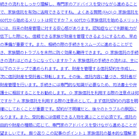
続きの流れをしっかり理解し、専門家のアドバイスを受けながら進めること
で、家族信託を有効に活用できるですね。 よくある質問 (FAQ) Q: 家族信託を
60代から始めるメリットは何ですか？ A: 60代から家族信託を始めるメリット
には、将来の財産管理に対する安心感があります。認知症などで判断能力が
低下した際にも、信頼できる家族が財産を管理できるようにするため、早め
の準備が重要です。また、相続の際の手続きをスムーズに進めることがで
き、家族間のトラブルを未然に防ぐ効果も期待できます。 Q: 家族信託の手続
きの流れはどのようになっていますか？ A: 家族信託の手続きの流れは、主に
以下のステップで進められます。まず、財産を管理する信託契約を作成し、
次に信託財産を受託者に移転します。その後、信託内容に基づき、受託者が
財産管理を行います。手続きには専門的な知識が必要なため、司法書士や弁
護士に相談することをお勧めします。 Q: 家族信託を利用する際の注意点は何
ですか？ A: 家族信託を利用する際の注意点として、まず信託契約の内容を明
確にしておくことが重要です。契約が不明確だと、後々のトラブルの原因に
なります。また、受託者には信頼できる人物を選ぶことが必須です。信託の
目的や財産の種類に応じて、専門家のアドバイスを受けながら進めることが
望ましいです。 振り返り この記事のポイント 1. 家族信託の基本的な理解 家