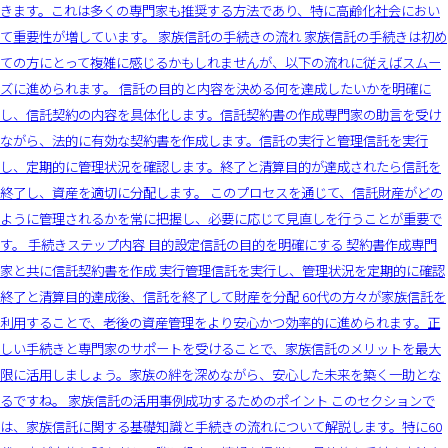
きます。これは多くの専門家も推奨する方法であり、特に高齢化社会におい
て重要性が増しています。 家族信託の手続きの流れ 家族信託の手続きは初め
ての方にとって複雑に感じるかもしれませんが、以下の流れに従えばスムー
ズに進められます。 信託の目的と内容を決める何を達成したいかを明確に
し、信託契約の内容を具体化します。信託契約書の作成専門家の助言を受け
ながら、法的に有効な契約書を作成します。信託の実行と管理信託を実行
し、定期的に管理状況を確認します。終了と清算目的が達成されたら信託を
終了し、資産を適切に分配します。 このプロセスを通じて、信託財産がどの
ように管理されるかを常に把握し、必要に応じて見直しを行うことが重要で
す。 手続きステップ内容 目的設定信託の目的を明確にする 契約書作成専門
家と共に信託契約書を作成 実行管理信託を実行し、管理状況を定期的に確認
終了と清算目的達成後、信託を終了して財産を分配 60代の方々が家族信託を
利用することで、老後の資産管理をより安心かつ効率的に進められます。正
しい手続きと専門家のサポートを受けることで、家族信託のメリットを最大
限に活用しましょう。家族の絆を深めながら、安心した未来を築く一助とな
るですね。 家族信託の活用事例成功するためのポイント このセクションで
は、家族信託に関する基礎知識と手続きの流れについて解説します。特に60