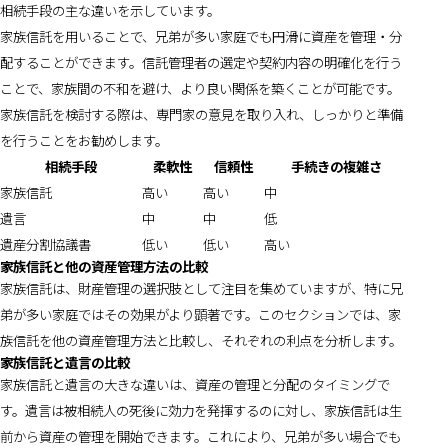
相続手段の主な違いを示しています。
家族信託を用いることで、兄弟が多い家庭でも円滑に資産を管理・分
配することができます。信託管理者の選定や契約内容の明確化を行う
ことで、家族間の不和を避け、より良い関係を築くことが可能です。
家族信託を検討する際は、専門家の意見を取り入れ、しっかりと準備
を行うことをお勧めします。
相続手段
柔軟性
信頼性
手続きの複雑さ
家族信託
高い
高い
中
遺言
中
中
低
遺産分割協議書
低い
低い
高い
家族信託と他の資産管理方法の比較
家族信託は、財産管理の選択肢として注目を集めていますが、特に兄
弟が多い家庭ではその効果がより顕著です。このセクションでは、家
族信託を他の資産管理方法と比較し、それぞれの利点を分析します。
家族信託と遺言の比較
家族信託と遺言の大きな違いは、資産の管理と分配のタイミングで
す。遺言は被相続人の死後に効力を発揮するのに対し、家族信託は生
前から資産の管理を開始できます。これにより、兄弟が多い場合でも