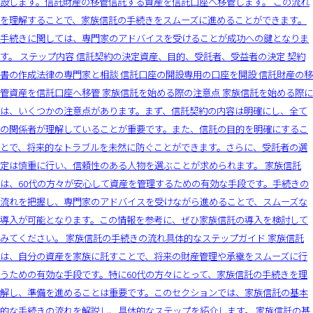
設します。信託財産の移管信託する資産を信託口座へ移管します。 この流れ
を理解することで、家族信託の手続きをスムーズに進めることができます。
手続きに関しては、専門家のアドバイスを受けることが成功への鍵となりま
す。 ステップ内容 信託契約の決定資産、目的、受託者、受益者の決定 契約
書の作成法律の専門家と相談 信託口座の開設専用の口座を開設 信託財産の移
管資産を信託口座へ移管 家族信託を始める際の注意点 家族信託を始める際に
は、いくつかの注意点があります。まず、信託契約の内容は明確にし、全て
の関係者が理解していることが重要です。また、信託の目的を明確にするこ
とで、将来的なトラブルを未然に防ぐことができます。さらに、受託者の選
定は慎重に行い、信頼性のある人物を選ぶことが求められます。 家族信託
は、60代の方々が安心して資産を管理するための有効な手段です。手続きの
流れを把握し、専門家のアドバイスを受けながら進めることで、スムーズな
導入が可能となります。この情報を参考に、ぜひ家族信託の導入を検討して
みてください。 家族信託の手続きの流れ具体的なステップガイド 家族信託
は、自分の資産を家族に託すことで、将来の財産管理や承継をスムーズに行
うための有効な手段です。特に60代の方々にとって、家族信託の手続きを理
解し、準備を進めることは重要です。このセクションでは、家族信託の基本
的な手続きの流れを解説し、具体的なステップを紹介します。 家族信託の基