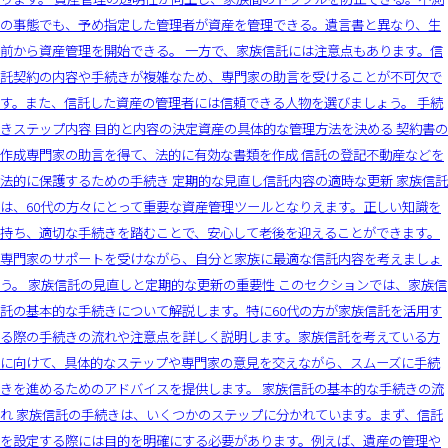
の事態でも、予め指定した管理者が資産を管理できる。遺言書と異なり、生
前から資産管理を開始できる。 一方で、家族信託には注意点もあります。信
託契約の内容や手続きが複雑なため、専門家の助言を受けることが不可欠で
す。また、信託した資産の管理者には信頼できる人物を選びましょう。 手続
きステップ内容 目的と内容の決定資産の具体的な管理方法を決める 契約書の
作成専門家の助言を得て、法的に有効な書類を作成 信託の登記不動産などを
法的に保護するための手続き 定期的な見直し信託内容の適時な更新 家族信託
は、60代の方々にとって重要な資産管理ツールとなりえます。正しい知識を
持ち、適切な手続きを踏むことで、安心して老後を迎えることができます。
専門家のサポートを受けながら、自分と家族に最適な信託内容を考えましょ
う。 家族信託の見直しと定期的な更新の重要性 このセクションでは、家族信
託の基本的な手続きについて解説します。特に60代の方が家族信託を活用す
る際の手続きの流れや注意点を詳しく説明します。家族信託を考えている方
に向けて、具体的なステップや専門家の意見を交えながら、スムーズに手続
きを進めるためのアドバイスを提供します。 家族信託の基本的な手続きの流
れ 家族信託の手続きは、いくつかのステップに分かれています。まず、信託
を設定する際には目的を明確にする必要があります。例えば、遺産の管理や