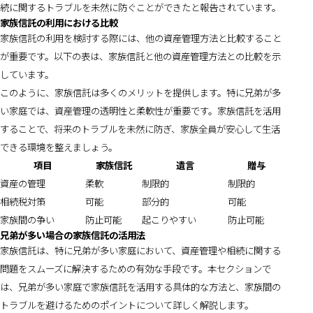
続に関するトラブルを未然に防ぐことができたと報告されています。
家族信託の利用における比較
家族信託の利用を検討する際には、他の資産管理方法と比較すること
が重要です。以下の表は、家族信託と他の資産管理方法との比較を示
しています。
このように、家族信託は多くのメリットを提供します。特に兄弟が多
い家庭では、資産管理の透明性と柔軟性が重要です。家族信託を活用
することで、将来のトラブルを未然に防ぎ、家族全員が安心して生活
できる環境を整えましょう。
項目
家族信託
遺言
贈与
資産の管理
柔軟
制限的
制限的
相続税対策
可能
部分的
可能
家族間の争い
防止可能
起こりやすい
防止可能
兄弟が多い場合の家族信託の活用法
家族信託は、特に兄弟が多い家庭において、資産管理や相続に関する
問題をスムーズに解決するための有効な手段です。本セクションで
は、兄弟が多い家庭で家族信託を活用する具体的な方法と、家族間の
トラブルを避けるためのポイントについて詳しく解説します。