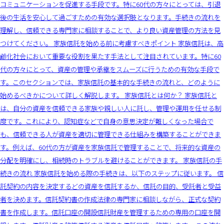
コミュニケーションを促進する手段です。特に60代の方々にとっては、引退
後の生活を安心して過ごすための有効な選択肢となります。手続きの流れを
理解し、信頼できる専門家に相談することで、より良い資産管理の方法を見
つけてください。 家族信託を始める前に考慮すべきポイント 家族信託は、高
齢化社会において重要な役割を果たす手法として注目されています。特に60
代の方々にとって、資産の管理や承継をスムーズに行うための有効な手段で
す。このセクションでは、家族信託の基本的な手続きの流れと、どのように
始めるべきかについて詳しく解説します。 家族信託とは何か？ 家族信託と
は、自分の資産を信頼できる家族や親しい人に託し、管理や運用を任せる制
度です。これにより、認知症などで自身の意思決定が難しくなった場合で
も、信頼できる人が資産を適切に管理できる仕組みを構築することができま
す。例えば、60代の方が資産を家族信託で管理することで、将来的な資産の
分配を明確にし、相続時のトラブルを避けることができます。 家族信託の手
続きの流れ 家族信託を始める際の手続きは、以下のステップに従います。 信
託契約の内容を決定するどの資産を信託するか、信託の目的、受託者と受益
者を決めます。信託契約書の作成法律の専門家に相談しながら、正式な契約
書を作成します。信託口座の開設信託財産を管理するための専用の口座を開