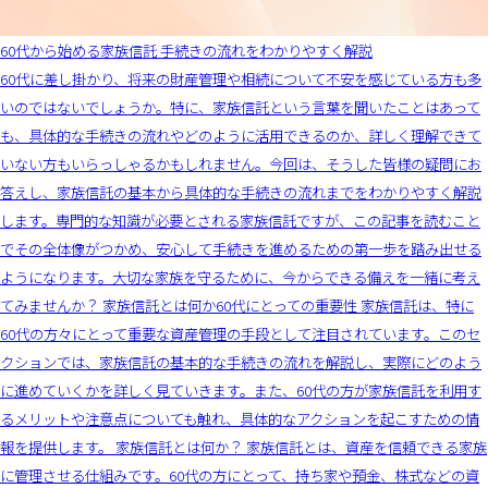
60代から始める家族信託 手続きの流れをわかりやすく解説
60代に差し掛かり、将来の財産管理や相続について不安を感じている方も多
いのではないでしょうか。特に、家族信託という言葉を聞いたことはあって
も、具体的な手続きの流れやどのように活用できるのか、詳しく理解できて
いない方もいらっしゃるかもしれません。今回は、そうした皆様の疑問にお
答えし、家族信託の基本から具体的な手続きの流れまでをわかりやすく解説
します。専門的な知識が必要とされる家族信託ですが、この記事を読むこと
でその全体像がつかめ、安心して手続きを進めるための第一歩を踏み出せる
ようになります。大切な家族を守るために、今からできる備えを一緒に考え
てみませんか？ 家族信託とは何か60代にとっての重要性 家族信託は、特に
60代の方々にとって重要な資産管理の手段として注目されています。このセ
クションでは、家族信託の基本的な手続きの流れを解説し、実際にどのよう
に進めていくかを詳しく見ていきます。また、60代の方が家族信託を利用す
るメリットや注意点についても触れ、具体的なアクションを起こすための情
報を提供します。 家族信託とは何か？ 家族信託とは、資産を信頼できる家族
に管理させる仕組みです。60代の方にとって、持ち家や預金、株式などの資