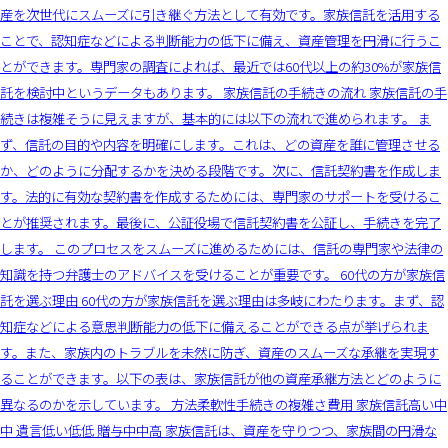
産を次世代にスムーズに引き継ぐ方法として有効です。家族信託を活用する
ことで、認知症などによる判断能力の低下に備え、資産管理を円滑に行うこ
とができます。専門家の調査によれば、最近では60代以上の約30%が家族信
託を検討中というデータもあります。 家族信託の手続きの流れ 家族信託の手
続きは複雑そうに見えますが、基本的には以下の流れで進められます。 ま
ず、信託の目的や内容を明確にします。これは、どの資産を誰に管理させる
か、どのように分配するかを決める段階です。次に、信託契約書を作成しま
す。法的に有効な契約書を作成するためには、専門家のサポートを受けるこ
とが推奨されます。最後に、公証役場で信託契約書を公証し、手続きを完了
します。 このプロセスをスムーズに進めるためには、信託の専門家や法律の
知識を持つ弁護士のアドバイスを受けることが重要です。 60代の方が家族信
託を選ぶ理由 60代の方が家族信託を選ぶ理由は多岐にわたります。まず、認
知症などによる意思判断能力の低下に備えることができる点が挙げられま
す。また、家族内のトラブルを未然に防ぎ、資産のスムーズな承継を実現す
ることができます。以下の表は、家族信託が他の資産承継方法とどのように
異なるのかを示しています。 方法柔軟性手続きの複雑さ費用 家族信託高い中
中 遺言低い低低 贈与中中高 家族信託は、資産を守りつつ、家族間の円滑な