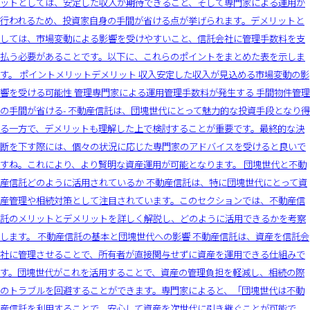
ットとしては、安定した収入が期待できること、そして専門家による運用が
行われるため、投資家自身の手間が省ける点が挙げられます。デメリットと
しては、市場変動による影響を受けやすいこと、信託会社に管理手数料を支
払う必要があることです。以下に、これらのポイントをまとめた表を示しま
す。 ポイントメリットデメリット 収入安定した収入が見込める市場変動の影
響を受ける可能性 管理専門家による運用管理手数料が発生する 手間物件管理
の手間が省ける- 不動産信託は、団塊世代にとって魅力的な投資手段となり得
る一方で、デメリットも理解した上で検討することが重要です。最終的な決
断を下す際には、個々の状況に応じた専門家のアドバイスを受けると良いで
すね。これにより、より賢明な資産運用が可能となります。 団塊世代と不動
産信託どのように活用されているか 不動産信託は、特に団塊世代にとって資
産管理や相続対策として注目されています。このセクションでは、不動産信
託のメリットとデメリットを詳しく解説し、どのように活用できるかを考察
します。 不動産信託の基本と団塊世代への影響 不動産信託は、資産を信託会
社に管理させることで、所有者が直接関与せずに資産を運用できる仕組みで
す。団塊世代がこれを活用することで、資産の管理負担を軽減し、相続の際
のトラブルを回避することができます。専門家によると、「団塊世代は不動
産信託を利用することで、安心して資産を次世代に引き継ぐことが可能で