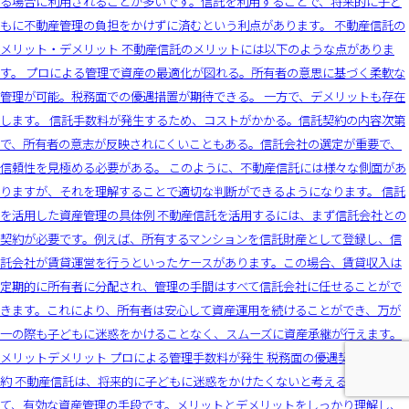
る場合に利用されることが多いです。信託を利用することで、将来的に子ど
もに不動産管理の負担をかけずに済むという利点があります。 不動産信託の
メリット・デメリット 不動産信託のメリットには以下のような点がありま
す。 プロによる管理で資産の最適化が図れる。所有者の意思に基づく柔軟な
管理が可能。税務面での優遇措置が期待できる。 一方で、デメリットも存在
します。 信託手数料が発生するため、コストがかかる。信託契約の内容次第
で、所有者の意志が反映されにくいこともある。信託会社の選定が重要で、
信頼性を見極める必要がある。 このように、不動産信託には様々な側面があ
りますが、それを理解することで適切な判断ができるようになります。 信託
を活用した資産管理の具体例 不動産信託を活用するには、まず信託会社との
契約が必要です。例えば、所有するマンションを信託財産として登録し、信
託会社が賃貸運営を行うといったケースがあります。この場合、賃貸収入は
定期的に所有者に分配され、管理の手間はすべて信託会社に任せることがで
きます。これにより、所有者は安心して資産運用を続けることができ、万が
一の際も子どもに迷惑をかけることなく、スムーズに資産承継が行えます。
メリットデメリット プロによる管理手数料が発生 税務面の優遇契約内容の制
約 不動産信託は、将来的に子どもに迷惑をかけたくないと考える方にとっ
て、有効な資産管理の手段です。メリットとデメリットをしっかり理解し、