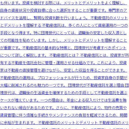
も伴います。投資を検討する際には、メリットとデメリットをよく理解し、
自身の資産状況や投資目標に合った選択をすることが重要です。専門家のア
ドバイスを活用し、賢明な投資判断を行いましょう。 不動産信託のメリット
とデメリットを理解する 不動産信託は、多くの人にとって資産運用の一つの
手段となり得ます。特に団塊世代にとっては、退職後の安定した収入源とし
ての可能性を秘めています。しかし、メリットとデメリットを理解すること
が重要です。不動産信託の基本的な特徴と、団塊世代が考慮すべきポイント
について詳しく解説します。 不動産信託とは？ 不動産信託とは、投資家が所
有する不動産を信託会社に管理・運用させる仕組みです。これにより、投資
家は不動産の直接管理を避けながら、安定した収益を得ることができます。
不動産信託の運用は、プロフェッショナルが行うため、投資家自身の手間が
大幅に削減されるのも魅力の一つです。 団塊世代が不動産信託を選ぶ理由 団
塊世代は、退職後の生活資金を確保するための手段として不動産信託を選ぶ
ケースが増えています。一つの理由は、年金による収入だけでは生活費を賄
いきれない場合があるためです。さらに、不動産信託により、物件の売買や
賃貸管理に伴う煩雑な手続きやメンテナンスの負担を軽減できるため、時間
に余裕が生まれます。 不動産信託のメリットとデメリット 不動産信託のメリ