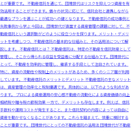
とが重要です。 不動産信託を通じて、団塊世代はリスクを抑えつつ資産を有
効活用することができます。個々の状況に応じて、信託会社と連携しながら
最適なプランを選ぶことが成功への鍵となります。 不動産信託の成功事例と
失敗事例から学ぶ 今回は、団塊世代が直面する資産管理の課題に対して、不
動産信託という選択肢がどのように役立つかを探ります。メリット・デメリ
ットを考慮しつつ、不動産信託の基本的な仕組みと、その活用法について解
説します。 不動産信託とは？ 不動産信託は、特定の不動産を信託財産として
管理し、そこから得られる収益を受益者に分配する仕組みです。団塊世代に
とって、不動産を効率的に管理し、継承する手段として注目されています。
特に、資産の流動性や税制上のメリットがあるため、多くのシニア層が利用
しています。 不動産信託のメリットとデメリット 不動産信託の主なメリット
は、資産管理の効率化と税制優遇です。具体的には、以下のような利点があ
ります。 プロによる資産運用の安心感不動産の流動化による資産価値の向上
相続税や贈与税の節税効果 一方で、デメリットも存在します。例えば、信託
手数料や運用コストが発生すること、また信託契約の内容によっては自由に
資産を動かせなくなることがあります。これらを踏まえて、慎重に検討する
ことが重要です。 団塊世代にとっての不動産信託の活用法 団塊世代が不動産