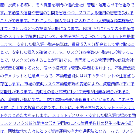
産に投資する際に、その資産を専門の信託会社に管理・運用させる仕組みで
す。不動産の運営や管理の手間を省きつつ、プロによる運用の恩恵を受ける
ことができます。これにより、個人では手に入れにくい大規模な商業施設や
オフィスビルなどへの投資が可能になります。 団塊世代にとっての不動産信
託のメリット 団塊世代にとって、不動産信託は以下のようなメリットを提供
します。 安定した収入源不動産信託は、賃貸収入を分配金として受け取るこ
とで、安定した収入を確保できます。リスク分散複数の不動産に投資するこ
とで、リスクを分散することが可能です。専門家による管理専門の信託会社
が資産を運用するため、個々の投資家は管理の手間を省けます。 不動産信託
のデメリットと注意点 一方で、不動産信託には以下のデメリットや注意点も
存在します。 市場の変動リスク不動産市場の変動により、資産価値が下がる
可能性があります。流動性の低さ株式に比べて売却が困難な場合があるた
め、流動性が低いです。手数料信託報酬や管理費用がかかるため、これらを
考慮した上での投資が必要です。 以下に、不動産信託のメリット・デメリッ
トをまとめた表を示します。 メリットデメリット 安定した収入源市場の変動
リスク リスク分散流動性の低さ 専門家による管理手数料の発生 不動産信託
は、団塊世代の方々にとって資産運用の有力な選択肢となる一方で、リスク