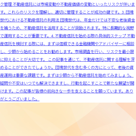
ク管理 不動産信託には市場変動や不動産価値の変動といったリスクが伴いま
す。これらのリスクを理解し、適切に管理することが成功の鍵です。3. 団塊
世代における不動産信託の利用法 団塊世代は、年金だけでは不安な老後資金
を補うため、不動産信託を活用することが奨励されます。特に長期的な視野
で運用することが重要です。4. 不動産信託を始める際の具体的ステップ 不動
産信託を検討する際には、まずは信頼できる金融機関やアドバイザーに相談
し、少額から始めることをお勧めします。市場調査を行い、リスクを最小限
に抑えることが大切です。 この記事を通じて、不動産信託に関する理解を深
めることができたでしょうか。団塊世代を含む多くの方にとって、老後の資
産運用は重要な課題です。まずは少額から不動産信託を始めてみましょう。
疑問や不安はいつでも解決できますし、行動を起こすことで新たな展望が開
けます。この記事が皆様の前向きな一歩を支えることを願っています。あり
がとうございました。