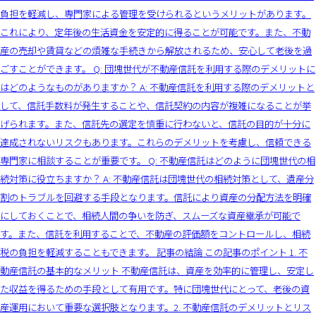
負担を軽減し、専門家による管理を受けられるというメリットがあります。
これにより、定年後の生活資金を安定的に得ることが可能です。また、不動
産の売却や賃貸などの煩雑な手続きから解放されるため、安心して老後を過
ごすことができます。 Q: 団塊世代が不動産信託を利用する際のデメリットに
はどのようなものがありますか？ A: 不動産信託を利用する際のデメリットと
して、信託手数料が発生することや、信託契約の内容が複雑になることが挙
げられます。また、信託先の選定を慎重に行わないと、信託の目的が十分に
達成されないリスクもあります。これらのデメリットを考慮し、信頼できる
専門家に相談することが重要です。 Q: 不動産信託はどのように団塊世代の相
続対策に役立ちますか？ A: 不動産信託は団塊世代の相続対策として、遺産分
割のトラブルを回避する手段となります。信託により資産の分配方法を明確
にしておくことで、相続人間の争いを防ぎ、スムーズな資産継承が可能で
す。また、信託を利用することで、不動産の評価額をコントロールし、相続
税の負担を軽減することもできます。 記事の結論 この記事のポイント 1. 不
動産信託の基本的なメリット 不動産信託は、資産を効率的に管理し、安定し
た収益を得るための手段として有用です。特に団塊世代にとって、老後の資
産運用において重要な選択肢となります。2. 不動産信託のデメリットとリス