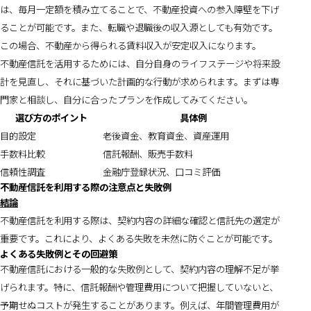
は、毎月一定額を積み立てることで、不動産投資への参入障壁を下げ
ることが可能です。また、転職や退職後の収入源としても有効です。
この場合、不動産から得られる賃料収入が安定収入になります。
不動産信託を活用するためには、自分自身のライフステージや将来設
計を見直し、それに基づいた計画的な行動が求められます。まずは専
門家と相談し、自分に合ったプランを作成してみてください。
選び方のポイント
具体例
目的設定
老後資金、教育資金、資産運用
手数料比較
信託報酬、販売手数料
信頼性調査
金融庁登録状況、口コミ評価
不動産信託を利用する際の注意点と失敗例
結論
不動産信託を利用する際は、契約内容の詳細な確認と信託先の選定が
重要です。これにより、よくある失敗を未然に防ぐことが可能です。
よくある失敗例とその回避策
不動産信託における一般的な失敗例として、契約内容の理解不足が挙
げられます。特に、信託報酬や管理費用について把握していないと、
予期せぬコストが発生することがあります。例えば、年間管理費用が