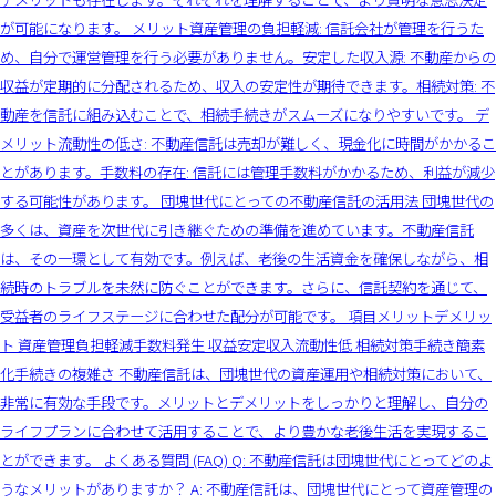
が可能になります。 メリット資産管理の負担軽減: 信託会社が管理を行うた
め、自分で運営管理を行う必要がありません。安定した収入源: 不動産からの
収益が定期的に分配されるため、収入の安定性が期待できます。相続対策: 不
動産を信託に組み込むことで、相続手続きがスムーズになりやすいです。 デ
メリット流動性の低さ: 不動産信託は売却が難しく、現金化に時間がかかるこ
とがあります。手数料の存在: 信託には管理手数料がかかるため、利益が減少
する可能性があります。 団塊世代にとっての不動産信託の活用法 団塊世代の
多くは、資産を次世代に引き継ぐための準備を進めています。不動産信託
は、その一環として有効です。例えば、老後の生活資金を確保しながら、相
続時のトラブルを未然に防ぐことができます。さらに、信託契約を通じて、
受益者のライフステージに合わせた配分が可能です。 項目メリットデメリッ
ト 資産管理負担軽減手数料発生 収益安定収入流動性低 相続対策手続き簡素
化手続きの複雑さ 不動産信託は、団塊世代の資産運用や相続対策において、
非常に有効な手段です。メリットとデメリットをしっかりと理解し、自分の
ライフプランに合わせて活用することで、より豊かな老後生活を実現するこ
とができます。 よくある質問 (FAQ) Q: 不動産信託は団塊世代にとってどのよ
うなメリットがありますか？ A: 不動産信託は、団塊世代にとって資産管理の