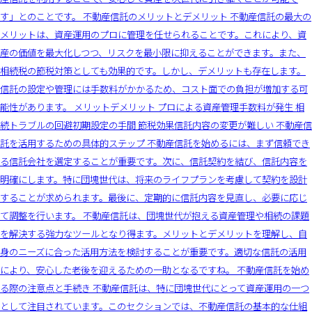
す」とのことです。 不動産信託のメリットとデメリット 不動産信託の最大の
メリットは、資産運用のプロに管理を任せられることです。これにより、資
産の価値を最大化しつつ、リスクを最小限に抑えることができます。また、
相続税の節税対策としても効果的です。しかし、デメリットも存在します。
信託の設定や管理には手数料がかかるため、コスト面での負担が増加する可
能性があります。 メリットデメリット プロによる資産管理手数料が発生 相
続トラブルの回避初期設定の手間 節税効果信託内容の変更が難しい 不動産信
託を活用するための具体的ステップ 不動産信託を始めるには、まず信頼でき
る信託会社を選定することが重要です。次に、信託契約を結び、信託内容を
明確にします。特に団塊世代は、将来のライフプランを考慮して契約を設計
することが求められます。最後に、定期的に信託内容を見直し、必要に応じ
て調整を行います。 不動産信託は、団塊世代が抱える資産管理や相続の課題
を解決する強力なツールとなり得ます。メリットとデメリットを理解し、自
身のニーズに合った活用方法を検討することが重要です。適切な信託の活用
により、安心した老後を迎えるための一助となるですね。 不動産信託を始め
る際の注意点と手続き 不動産信託は、特に団塊世代にとって資産運用の一つ
として注目されています。このセクションでは、不動産信託の基本的な仕組