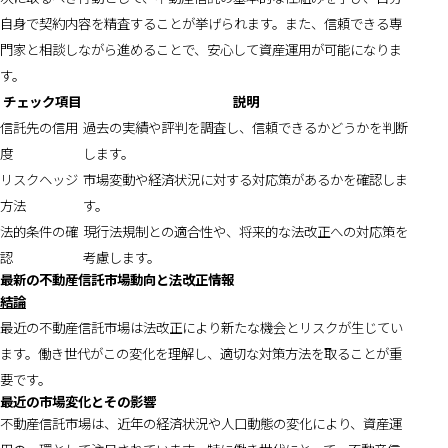
自身で契約内容を精査することが挙げられます。また、信頼できる専
門家と相談しながら進めることで、安心して資産運用が可能になりま
す。
チェック項目
説明
信託先の信用
過去の実績や評判を調査し、信頼できるかどうかを判断
度
します。
リスクヘッジ
市場変動や経済状況に対する対応策があるかを確認しま
方法
す。
法的条件の確
現行法規制との適合性や、将来的な法改正への対応策を
認
考慮します。
最新の不動産信託市場動向と法改正情報
結論
最近の不動産信託市場は法改正により新たな機会とリスクが生じてい
ます。働き世代がこの変化を理解し、適切な対策方法を取ることが重
要です。
最近の市場変化とその影響
不動産信託市場は、近年の経済状況や人口動態の変化により、資産運