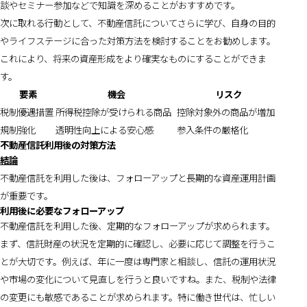
談やセミナー参加などで知識を深めることがおすすめです。
次に取れる行動として、不動産信託についてさらに学び、自身の目的
やライフステージに合った対策方法を検討することをお勧めします。
これにより、将来の資産形成をより確実なものにすることができま
す。
要素
機会
リスク
税制優遇措置
所得税控除が受けられる商品
控除対象外の商品が増加
規制強化
透明性向上による安心感
参入条件の厳格化
不動産信託利用後の対策方法
結論
不動産信託を利用した後は、フォローアップと長期的な資産運用計画
が重要です。
利用後に必要なフォローアップ
不動産信託を利用した後、定期的なフォローアップが求められます。
まず、信託財産の状況を定期的に確認し、必要に応じて調整を行うこ
とが大切です。例えば、年に一度は専門家と相談し、信託の運用状況
や市場の変化について見直しを行うと良いですね。また、税制や法律
の変更にも敏感であることが求められます。特に働き世代は、忙しい