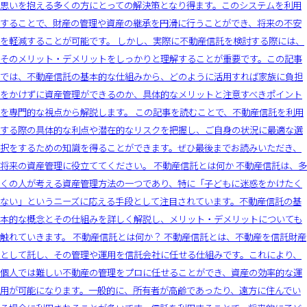
思いを抱える多くの方にとっての解決策となり得ます。このシステムを利用
することで、財産の管理や資産の継承を円滑に行うことができ、将来の不安
を軽減することが可能です。 しかし、実際に不動産信託を検討する際には、
そのメリット・デメリットをしっかりと理解することが重要です。この記事
では、不動産信託の基本的な仕組みから、どのように活用すれば家族に負担
をかけずに資産管理ができるのか、具体的なメリットと注意すべきポイント
を専門的な視点から解説します。 この記事を読むことで、不動産信託を利用
する際の具体的な利点や潜在的なリスクを把握し、ご自身の状況に最適な選
択をするための知識を得ることができます。ぜひ最後までお読みいただき、
将来の資産管理に役立ててください。 不動産信託とは何か 不動産信託は、多
くの人が考える資産管理方法の一つであり、特に「子どもに迷惑をかけたく
ない」というニーズに応える手段として注目されています。不動産信託の基
本的な概念とその仕組みを詳しく解説し、メリット・デメリットについても
触れていきます。 不動産信託とは何か？ 不動産信託とは、不動産を信託財産
として託し、その管理や運用を信託会社に任せる仕組みです。これにより、
個人では難しい不動産の管理をプロに任せることができ、資産の効率的な運
用が可能になります。一般的に、所有者が高齢であったり、遠方に住んでい