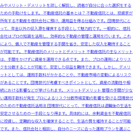
みやメリット・デメリットを詳しく解説し、読者が自分に合った選択をする
ための手助けをします。 不動産信託の基本とは？ 不動産信託とは、投資家が
所有する不動産を信託会社に預け、運用益を得る仕組みです。団塊世代にと
って、年金以外の収入源を確保する手段として魅力的です。一般的に、信託
会社はプロの知識を活用し、効率的な不動産の管理と運用を行います。これ
により、個人で不動産を管理する手間を省き、安定した収入を期待すること
が可能です。 不動産信託のメリットとデメリット 不動産信託の主なメリット
は、手間をかけずに資産を運用できる点です。また、プロの運用によりリス
クを分散することが可能で、安定した収益を期待できます。しかし、デメリ
ットとしては、運用手数料がかかることや、不動産市場の変動によるリスク
があることです。団塊世代が考慮すべきポイントとして、資産の流動性や相
続における影響などが挙げられます。 メリットデメリット 管理の手間が少な
い運用手数料が発生 プロによるリスク分散市場変動の影響を受ける 団塊世代
のための不動産信託活用法 団塊世代にとって、不動産信託は退職後の生活を
安定させるための一手段となり得ます。具体的には、余剰資金を不動産信託
に投資し、定期的な収入を確保することで、生活の質を維持することが可能
です。また、信託会社と相談し、自分のニーズに合った運用プランを選ぶこ