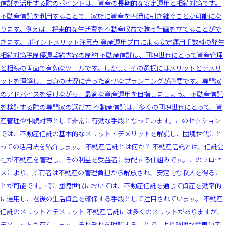
信託を活用する際のポイントは、資産の長期的な安定運用と相続対策です。
不動産信託を利用することで、家族に資産を円滑に引き継ぐことが可能にな
ります。例えば、将来的な生活費を不動産収益で賄う計画を立てることがで
きます。 ポイントメリット注意点 資産運用プロによる安定運用手数料の発生
相続対策税制優遇契約内容の制約 不動産信託は、団塊世代にとって資産管理
と相続の両面で有効なツールです。しかし、その選択にはメリットとデメリ
ットを理解し、自身の状況に合った適切なプランニングが必要です。専門家
のアドバイスを受けながら、最適な資産運用を目指しましょう。 不動産信託
を検討する際の専門家の選び方 不動産信託は、多くの団塊世代にとって、資
産管理や相続対策として非常に有効な手段となっています。このセクション
では、不動産信託の基本的なメリット・デメリットを解説し、団塊世代にと
っての活用法を紹介します。 不動産信託とは何か？ 不動産信託とは、信託会
社が不動産を管理し、その利益を受益者に分配する仕組みです。このプロセ
スにより、所有者は不動産の管理負担から解放され、安定的な収入を得るこ
とが可能です。特に団塊世代においては、不動産信託を通じて資産を効率的
に運用し、老後の生活資金を確保する手段として注目されています。 不動産
信託のメリットとデメリット 不動産信託には多くのメリットがありますが、
デメリットも存在します。それぞれを理解することで、より賢明な意思決定