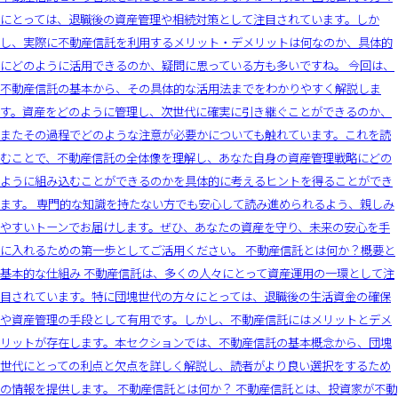
にとっては、退職後の資産管理や相続対策として注目されています。しか
し、実際に不動産信託を利用するメリット・デメリットは何なのか、具体的
にどのように活用できるのか、疑問に思っている方も多いですね。 今回は、
不動産信託の基本から、その具体的な活用法までをわかりやすく解説しま
す。資産をどのように管理し、次世代に確実に引き継ぐことができるのか、
またその過程でどのような注意が必要かについても触れています。これを読
むことで、不動産信託の全体像を理解し、あなた自身の資産管理戦略にどの
ように組み込むことができるのかを具体的に考えるヒントを得ることができ
ます。 専門的な知識を持たない方でも安心して読み進められるよう、親しみ
やすいトーンでお届けします。ぜひ、あなたの資産を守り、未来の安心を手
に入れるための第一歩としてご活用ください。 不動産信託とは何か？概要と
基本的な仕組み 不動産信託は、多くの人々にとって資産運用の一環として注
目されています。特に団塊世代の方々にとっては、退職後の生活資金の確保
や資産管理の手段として有用です。しかし、不動産信託にはメリットとデメ
リットが存在します。本セクションでは、不動産信託の基本概念から、団塊
世代にとっての利点と欠点を詳しく解説し、読者がより良い選択をするため
の情報を提供します。 不動産信託とは何か？ 不動産信託とは、投資家が不動