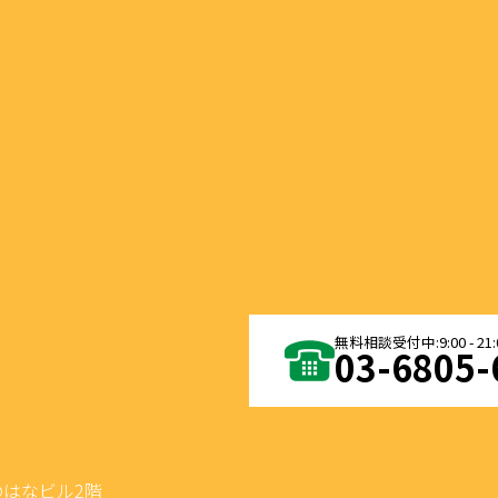
03-6805-
七のはなビル2階